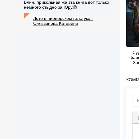
Блин, прикольная же эта книга вот только
немного стыдно за Юру🫠
Лето в пионерском галстуке -
Сильванова Катерина
Су
фарс
Ха
КОММ
П