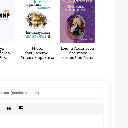
уд
Игорь
Елена Арсеньева
еков -
Калинаускас -
- Авантюра,
йская
Логика и практика
которой не было
Пьеса в
единого.
(Наталья
ствиях
Интеллектуальная
Лопухина)
авантюра I-II
ИЩЕННУЮ ССЫЛКУ
 СМАЙЛИК
АВКА СКРЫТОГО ТЕКСТА
ВСТАВКА ЦИТАТЫ
ВСТАВКА СПОЙЛЕРА