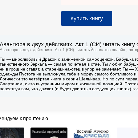
Купить книгу
Авантюра в двух действиях. Акт 1 (СИ) читать книгу
Авантюра в двух действиях. Акт 1 (СИ) - читать бесплатно онлайн , авт
Ты — миролюбивый Дракон с заниженной самооценкой. Бабушка го
таинственного Зеркала — самая почётная в стае. Ты любил бабушку
ни в грош не ставят, а старейшина-отец в упор не замечает. Ты — 
однажды Пустота не выплюнула тебе в морду самого болтливого и 
Логически это четвёртая книга в серии Шельйаар. Но по сути первая
Саартаном, с его внутренним миром и жизненной позицией. Поэто
повествуя вам, что движет (и будет двигать в следующих книгах) г
мендуем к прочтению