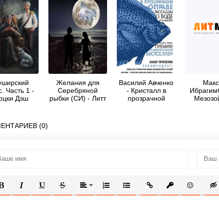
уширский
Желания для
Василий Авченко
Макс
. Часть 1 -
Серебряной
- Кристалл в
Ибрагимб
оцки Дэш
рыбки (СИ) - Литт
прозрачной
Мезозо
Ксюша
оправе. Рассказы
история 
о воде и камнях
двух дей
ЕНТАРИЕВ (0)
ОЛУЖИРНЫЙ
КУРСИВ
ПОДЧЕРКНУТЫЙ
ЗАЧЕРКНУТЫЙ
ВЫРАВНИВАНИЕ
НУМЕРОВАННЫЙ СПИСОК
МАРКИРОВАННЫЙ СПИСОК
ВСТАВИТЬ ССЫЛКУ
ВСТАВИТЬ ЗАЩ
ВСТАВИТЬ
ВСТ