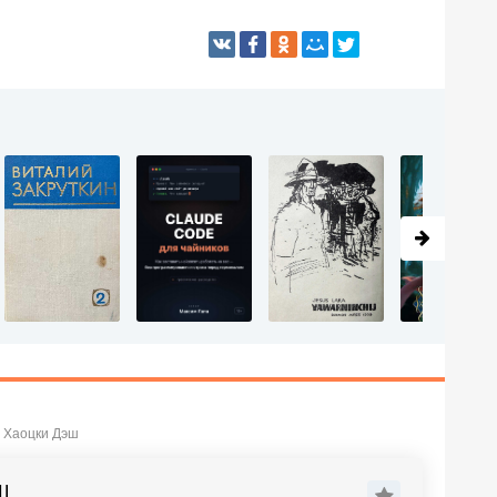
- Хаоцки Дэш
Ш