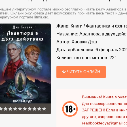
нашем литературном портале можно бесплатно читать книгу Авантюра в 
тези. Онлайн библиотека дает возможность прочитать весь текст и даж
ературном портале litmir.org.
Жанр:
Книги
/
Фантастика и фэнт
Название:
Авантюра в двух дейст
Автор:
Хаоцки Дэш
Дата добавления:
6 февраль 202
Количество просмотров:
221
ЧИТАТЬ ОНЛАЙН
Внимание! Книга может
Для несовершеннолетни
ЗАПРЕЩЕН!
Если в кни
другого, запрещенного 
readbookfedya@gmail.c