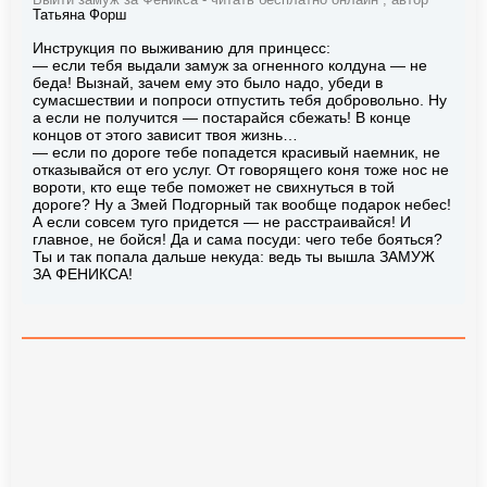
Выйти замуж за Феникса - читать бесплатно онлайн , автор
Татьяна Форш
Инструкция по выживанию для принцесс:
— если тебя выдали замуж за огненного колдуна — не
беда! Вызнай, зачем ему это было надо, убеди в
сумасшествии и попроси отпустить тебя добровольно. Ну
а если не получится — постарайся сбежать! В конце
концов от этого зависит твоя жизнь…
— если по дороге тебе попадется красивый наемник, не
отказывайся от его услуг. От говорящего коня тоже нос не
вороти, кто еще тебе поможет не свихнуться в той
дороге? Ну а Змей Подгорный так вообще подарок небес!
А если совсем туго придется — не расстраивайся! И
главное, не бойся! Да и сама посуди: чего тебе бояться?
Ты и так попала дальше некуда: ведь ты вышла ЗАМУЖ
ЗА ФЕНИКСА!