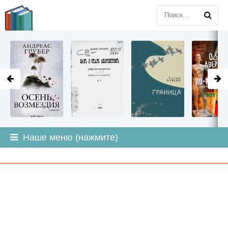
LITMIR
.ORG
Наше меню (нажмите)