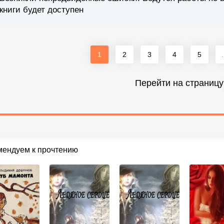
книги будет доступен
1
2
3
4
5
.
Перейти на страницу
мендуем к прочтению