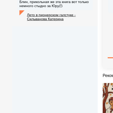
Блин, прикольная же эта книга вот только
немного стыдно за Юру🫠
Лето в пионерском галстуке -
Сильванова Катерина
Реко