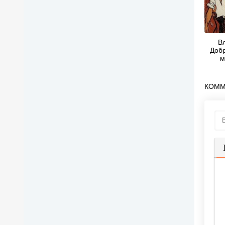
В
Добр
м
КОММ
П