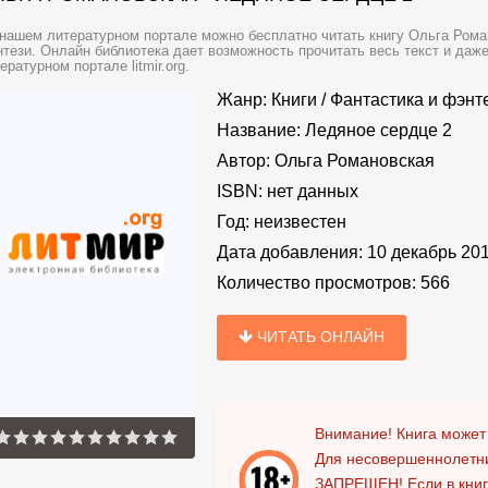
нашем литературном портале можно бесплатно читать книгу Ольга Роман
тези. Онлайн библиотека дает возможность прочитать весь текст и даж
ературном портале litmir.org.
Жанр:
Книги
/
Фантастика и фэнт
Название:
Ледяное сердце 2
Автор:
Ольга Романовская
ISBN:
нет данных
Год:
неизвестен
Дата добавления:
10 декабрь 20
Количество просмотров:
566
ЧИТАТЬ ОНЛАЙН
Внимание! Книга может
Для несовершеннолетни
ЗАПРЕЩЕН!
Если в кни