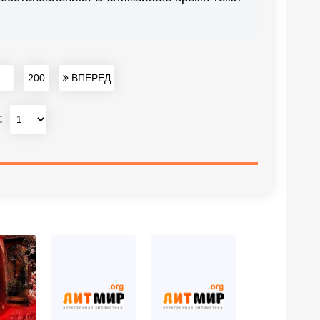
..
200
ВПЕРЕД
: