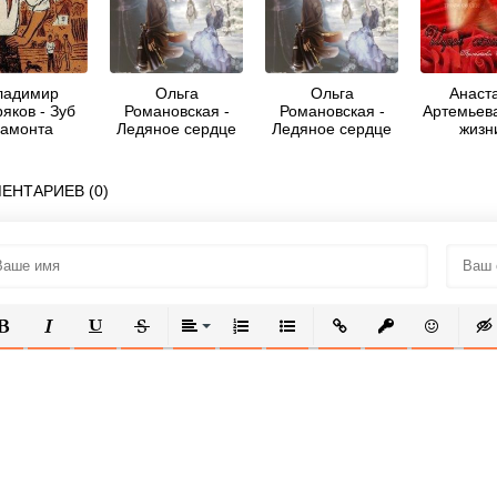
ладимир
Ольга
Ольга
Анаст
яков - Зуб
Романовская -
Романовская -
Артемьева
амонта
Ледяное сердце
Ледяное сердце
жизни
ЕНТАРИЕВ (0)
ОЛУЖИРНЫЙ
КУРСИВ
ПОДЧЕРКНУТЫЙ
ЗАЧЕРКНУТЫЙ
ВЫРАВНИВАНИЕ
НУМЕРОВАННЫЙ СПИСОК
МАРКИРОВАННЫЙ СПИСОК
ВСТАВИТЬ ССЫЛКУ
ВСТАВИТЬ ЗАЩ
ВСТАВИТЬ
ВСТ