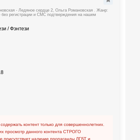
овская - Ледяное сердце 2, Ольга Романовская . Жанр:
е без регистрации и СМС подтверждения на нашем
ези
/
Фэнтези
18
 содержать контент только для совершеннолетних.
х просмотр данного контента
СТРОГО
ге присутствует наличие пропаганды ЛГБТ и