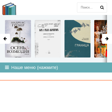
LITMIR
.ORG
Наше меню (нажмите)