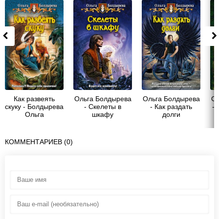
Как развеять
Ольга Болдырева
Ольга Болдырева
Ол
скуку - Болдырева
- Скелеты в
- Как раздать
- 
Ольга
шкафу
долги
Михайловна
КОММЕНТАРИЕВ (0)