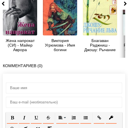
Жена напрокат
Виктория
Бхагаван
(СИ) - Майер
Угрюмова - Имя
Раджниш -
Р
Аврора
богини
Джошу: Рычание
о
льва
КОММЕНТАРИЕВ (0)
ПОЛУЖИРНЫЙ
КУРСИВ
ПОДЧЕРКНУТЫЙ
ЗАЧЕРКНУТЫЙ
ВЫРАВНИВАНИЕ
НУМЕРОВАННЫЙ СПИСОК
МАРКИРОВАННЫЙ СП
ВСТАВИТЬ ССЫ
ВСТАВИТ