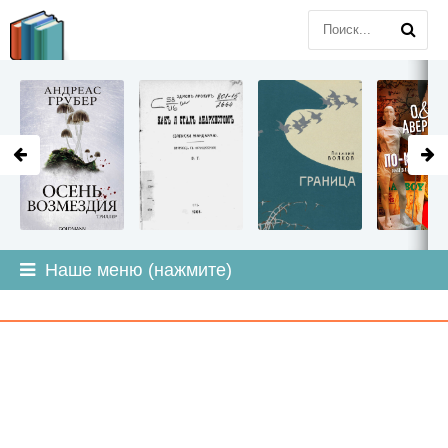
LITMIR
.ORG
Наше меню (нажмите)