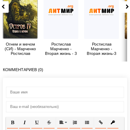
Огнем и мечом
Ростислав
Ростислав
(СИ) - Марченко
Марченко -
Марченко -
Ростислав
Вторая жизнь - 3
Вторая жизнь-3
У
Александрович
КОММЕНТАРИЕВ (0)
ПОЛУЖИРНЫЙ
КУРСИВ
ПОДЧЕРКНУТЫЙ
ЗАЧЕРКНУТЫЙ
ВЫРАВНИВАНИЕ
НУМЕРОВАННЫЙ СПИСОК
МАРКИРОВАННЫЙ СП
ВСТАВИТЬ ССЫ
ВСТАВИТ