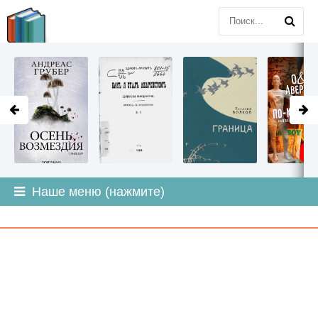
LITMIR
.ORG
Наше меню (нажмите)