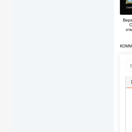
Вера
С
от
КОММ
П