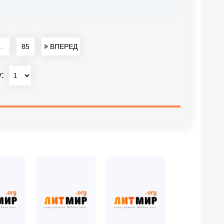
..
85
ВПЕРЕД
у: