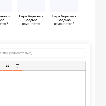
кова -
Вера Чиркова -
Вера Чиркова -
ьба
Свадьба
Свадьба
ется?
отменяется
отменяется?
ИЩЕННУЮ ССЫЛКУ
 СМАЙЛИК
АВКА СКРЫТОГО ТЕКСТА
ВСТАВКА ЦИТАТЫ
ВСТАВКА СПОЙЛЕРА