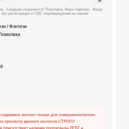
а - Свадьба отменяется! Помолвка, Вера Чиркова . Жанр:
е без регистрации и СМС подтверждения на нашем
ези
/
Фэнтези
 Помолвка
18
 содержать контент только для совершеннолетних.
х просмотр данного контента
СТРОГО
ге присутствует наличие пропаганды ЛГБТ и