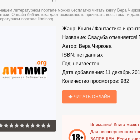
нашем литературном портале можно бесплатно читать книгу Вера Чирков
тези. Онлайн библиотека дает возможность прочитать весь текст и даж
ературном портале litmir.org.
Жанр:
Книги
/
Фантастика и фэнт
Название:
Свадьба отменяется!
Автор:
Вера Чиркова
ISBN:
нет данных
Год:
неизвестен
Дата добавления:
11 декабрь 20
Количество просмотров:
982
ЧИТАТЬ ОНЛАЙН
Внимание! Книга может
Для несовершеннолетни
ЗАПРЕЩЕН!
Если в кни