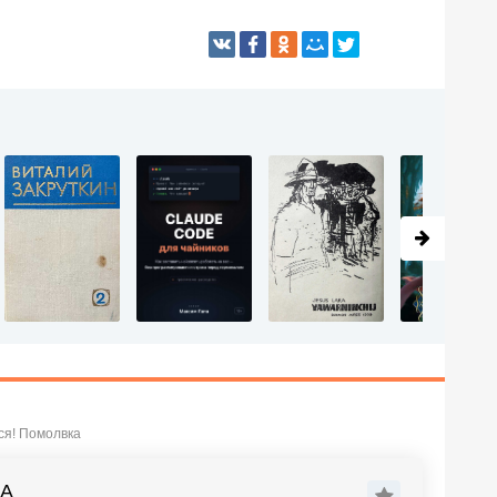
ся! Помолвка
КА