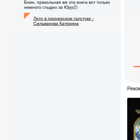
Блин, прикольная же эта книга вот только
немного стыдно за Юру🫠
Лето в пионерском галстуке -
Сильванова Катерина
Реко