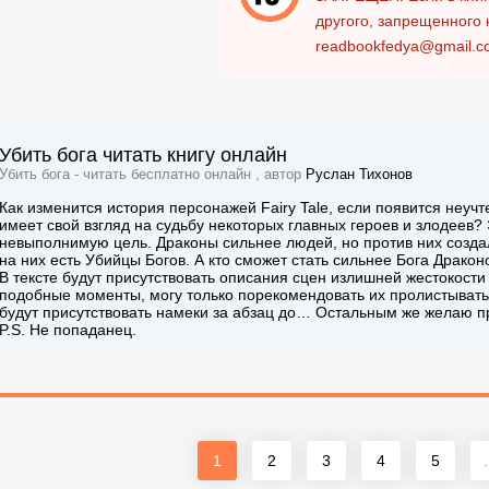
другого, запрещенного 
readbookfedya@gmail.c
Убить бога читать книгу онлайн
Убить бога - читать бесплатно онлайн , автор
Руслан Тихонов
Как изменится история персонажей Fairy Tale, если появится неуч
имеет свой взгляд на судьбу некоторых главных героев и злодеев? 
невыполнимую цель. Драконы сильнее людей, но против них создал
на них есть Убийцы Богов. А кто сможет стать сильнее Бога Дракон
В тексте будут присутствовать описания сцен излишней жестокости и
подобные моменты, могу только порекомендовать их пролистывать.
будут присутствовать намеки за абзац до… Остальным же желаю п
P.S. Не попаданец.
1
2
3
4
5
.