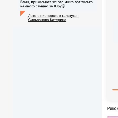
Блин, прикольная же эта книга вот только
немного стыдно за Юру🫠
Лето в пионерском галстуке -
Сильванова Катерина
Реко