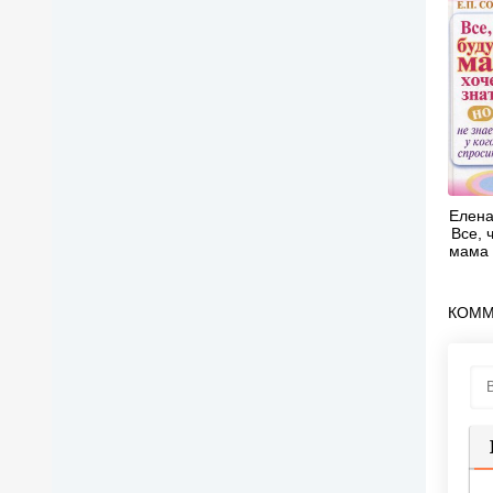
Елена
Все, 
мама 
но не 
с
КОММ
П