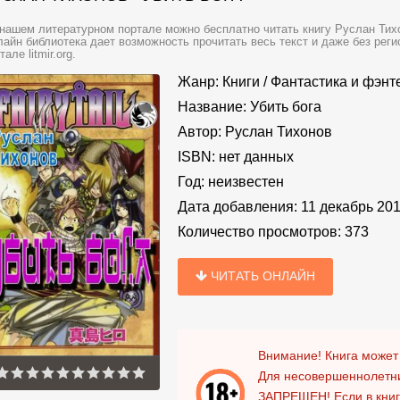
нашем литературном портале можно бесплатно читать книгу Руслан Тихон
айн библиотека дает возможность прочитать весь текст и даже без ре
тале litmir.org.
Жанр:
Книги
/
Фантастика и фэнт
Название:
Убить бога
Автор:
Руслан Тихонов
ISBN:
нет данных
Год:
неизвестен
Дата добавления:
11 декабрь 20
Количество просмотров:
373
ЧИТАТЬ ОНЛАЙН
Внимание! Книга может
Для несовершеннолетни
ЗАПРЕЩЕН!
Если в кни