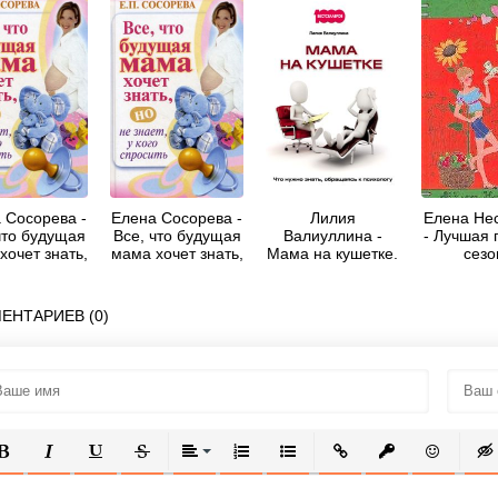
 Сосорева -
Елена Сосорева -
Лилия
Елена Не
что будущая
Все, что будущая
Валиуллина -
- Лучшая 
хочет знать,
мама хочет знать,
Мама на кушетке.
сезо
знает, у кого
но не знает, у кого
Что нужно знать,
просить
спросить
обращаясь к
психологу
ЕНТАРИЕВ (0)
ОЛУЖИРНЫЙ
КУРСИВ
ПОДЧЕРКНУТЫЙ
ЗАЧЕРКНУТЫЙ
ВЫРАВНИВАНИЕ
НУМЕРОВАННЫЙ СПИСОК
МАРКИРОВАННЫЙ СПИСОК
ВСТАВИТЬ ССЫЛКУ
ВСТАВИТЬ ЗАЩ
ВСТАВИТЬ
ВСТ