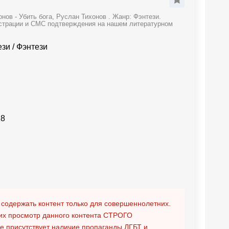
ов - Убить бога, Руслан Тихонов . Жанр: Фэнтези.
гистрации и СМС подтверждения на нашем литературном
ези
/
Фэнтези
18
 содержать контент только для совершеннолетних.
х просмотр данного контента
СТРОГО
ге присутствует наличие пропаганды ЛГБТ и