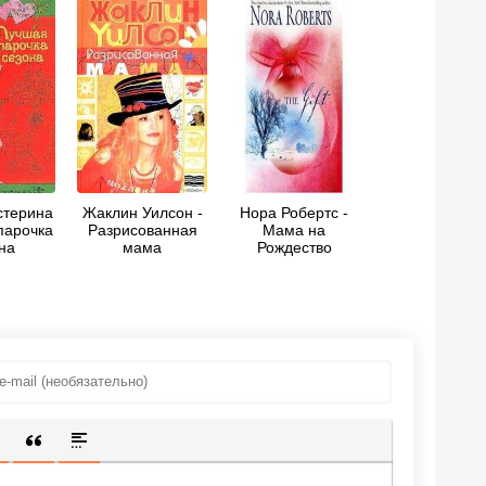
стерина
Жаклин Уилсон -
Нора Робертс -
парочка
Разрисованная
Мама на
на
мама
Рождество
ИЩЕННУЮ ССЫЛКУ
 СМАЙЛИК
АВКА СКРЫТОГО ТЕКСТА
ВСТАВКА ЦИТАТЫ
ВСТАВКА СПОЙЛЕРА