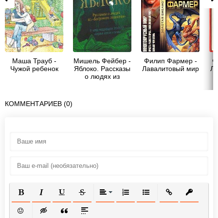
Маша Трауб -
Мишель Фейбер -
Филип Фармер -
Ф
Чужой ребенок
Яблоко. Рассказы
Лавалитовый мир
Ла
о людях из
«Багрового
лепестка»
КОММЕНТАРИЕВ (0)
ПОЛУЖИРНЫЙ
КУРСИВ
ПОДЧЕРКНУТЫЙ
ЗАЧЕРКНУТЫЙ
ВЫРАВНИВАНИЕ
НУМЕРОВАННЫЙ СПИСОК
МАРКИРОВАННЫЙ СП
ВСТАВИТЬ ССЫ
ВСТАВИТ