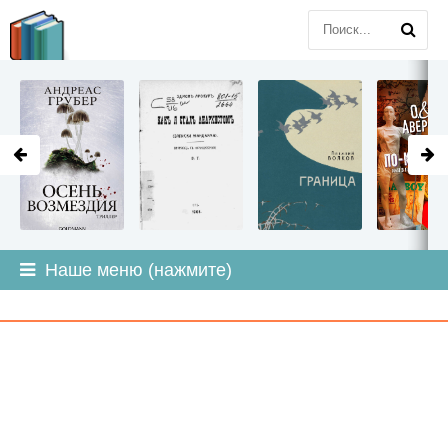
LITMIR
.ORG
Наше меню (нажмите)