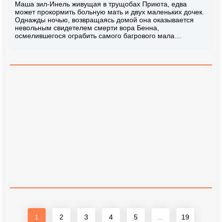
Маша зил-Инель живущая в трущобах Приюта, едва
может прокормить больную мать и двух маленьких дочек.
Однажды ночью, возвращаясь домой она оказывается
невольным свидетелем смерти вора Бенна,
осмелившегося ограбить самого багрового мала…
1
2
3
4
5
...
19