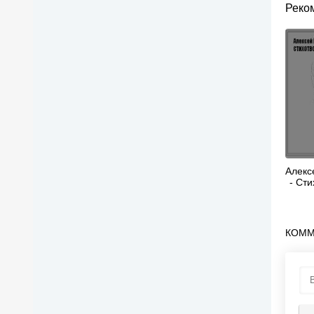
Реко
Алекс
- Ст
КОММ