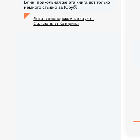
Блин, прикольная же эта книга вот только
немного стыдно за Юру🫠
Лето в пионерском галстуке -
Сильванова Катерина