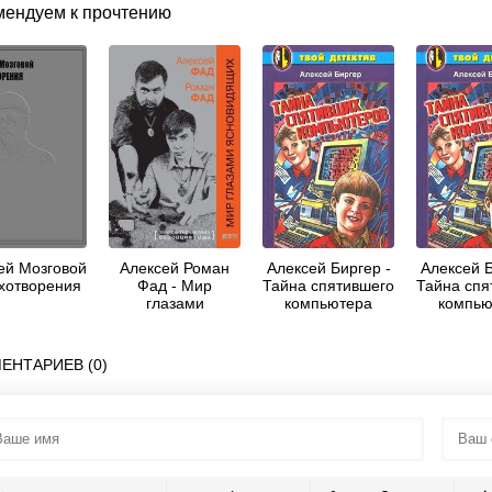
мендуем к прочтению
ей Мозговой
Алексей Роман
Алексей Биргер -
Алексей Б
ихотворения
Фад - Мир
Тайна спятившего
Тайна спя
глазами
компьютера
компью
ясновидящих
(Тайна спятивших
(Тайна сп
компьютеров)
компьют
ЕНТАРИЕВ (0)