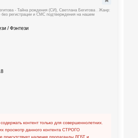
гитова - Тайна рождения (СИ), Светлана Бегитова . Жанр:
е без регистрации и СМС подтверждения на нашем
ези
/
Фэнтези
18
 содержать контент только для совершеннолетних.
х просмотр данного контента
СТРОГО
ге присутствует наличие пропаганды ЛГБТ и