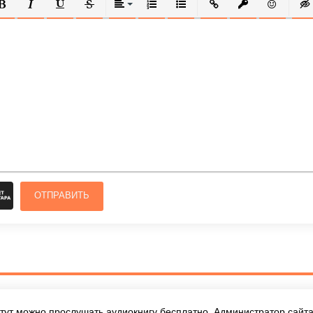
ОЛУЖИРНЫЙ
КУРСИВ
ПОДЧЕРКНУТЫЙ
ЗАЧЕРКНУТЫЙ
ВЫРАВНИВАНИЕ
НУМЕРОВАННЫЙ СПИСОК
МАРКИРОВАННЫЙ СПИСОК
ВСТАВИТЬ ССЫЛКУ
ВСТАВИТЬ ЗАЩ
ВСТАВИТЬ
ВСТ
ОТПРАВИТЬ
тут можно прослушать аудиокнигу бесплатно. Администратор сайта 