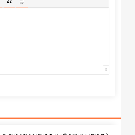
ИЩЕННУЮ ССЫЛКУ
 СМАЙЛИК
АВКА СКРЫТОГО ТЕКСТА
ВСТАВКА ЦИТАТЫ
ВСТАВКА СПОЙЛЕРА
0
не несёт ответственности за действия пользователей