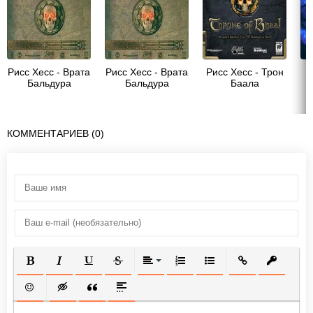
Рисс Хесс - Врата
Рисс Хесс - Врата
Рисс Хесс - Трон
Бальдура
Бальдура
Баала
T
КОММЕНТАРИЕВ (0)
ПОЛУЖИРНЫЙ
КУРСИВ
ПОДЧЕРКНУТЫЙ
ЗАЧЕРКНУТЫЙ
ВЫРАВНИВАНИЕ
НУМЕРОВАННЫЙ СПИСОК
МАРКИРОВАННЫЙ СП
ВСТАВИТЬ ССЫ
ВСТАВИТ
ВСТАВИТЬ СМАЙЛИК
ВСТАВКА СКРЫТОГО ТЕКСТА
ВСТАВКА ЦИТАТЫ
ВСТАВКА СПОЙЛЕРА