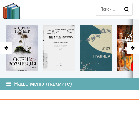
LITMIR
.ORG
Наше меню (нажмите)