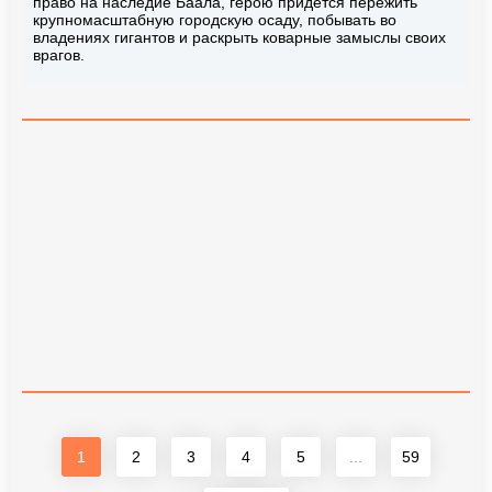
право на наследие Баала, герою придется пережить
крупномасштабную городскую осаду, побывать во
владениях гигантов и раскрыть коварные замыслы своих
врагов.
1
2
3
4
5
...
59