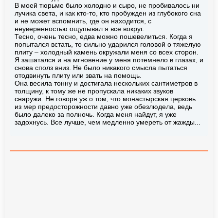
В моей тюрьме было холодно и сыро, не пробивалось ни
лучика света, и как кто-то, кто пробужден из глубокого сна
и не может вспомнить, где он находится, с
неуверенностью ощупывал я все вокруг.
Тесно, очень тесно, едва можно пошевелиться. Когда я
попытался встать, то сильно ударился головой о тяжелую
плиту – холодный камень окружали меня со всех сторон.
Я зашатался и на мгновение у меня потемнело в глазах, и
снова сполз вниз. Не было никакого смысла пытаться
отодвинуть плиту или звать на помощь.
Она весила тонну и достигала нескольких сантиметров в
толщину, к тому же не пропускала никаких звуков
снаружи. Не говоря уж о том, что монастырская церковь
из мер предосторожности давно уже обезлюдела, ведь
было далеко за полночь. Когда меня найдут, я уже
задохнусь. Все лучше, чем медленно умереть от жажды...