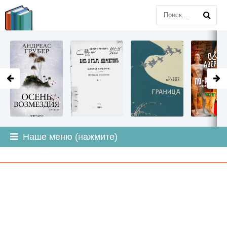
LITMIR
.ORG
Наше меню (нажмите)