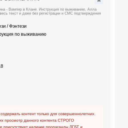
на - Вампир в Клане. Инструкция по выживанию, Алла
весь текст и даже без регистрации и СМС подтверждения
ези
/
Фэнтези
рукция по выживанию
18
 содержать контент только для совершеннолетних.
х просмотр данного контента
СТРОГО
ге присутствует наличие пропаганды ЛГБТ и