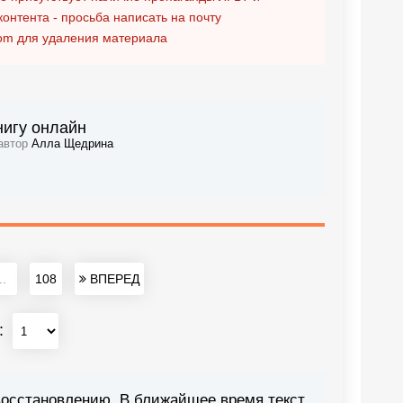
контента - просьба написать на почту
om
для удаления материала
нигу онлайн
 автор
Алла Щедрина
..
108
ВПЕРЕД
:
восстановлению. В ближайшее время текст