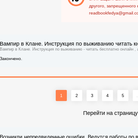
другого, запрещенного 
readbookfedya@gmail.c
Вампир в Клане. Инструкция по выживанию читать к
Вампир в Клане. Инструкция по выживанию - читать бесплатно онлайн ,
Закончено.
1
2
3
4
5
.
Перейти на страницу
Возникли непредвиденные ошибки. Ведутся работы по 