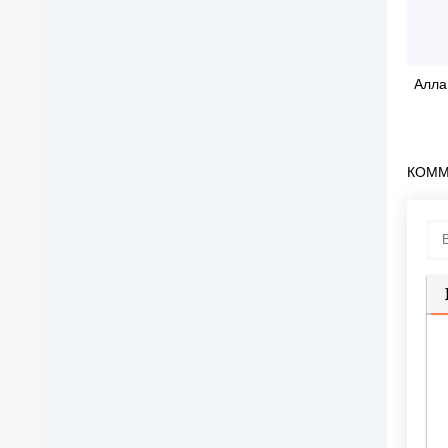
Алла
КОММ
П