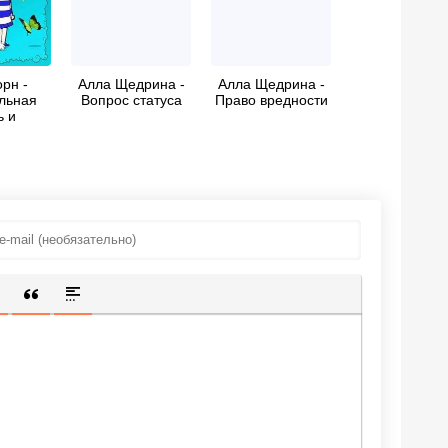
рн -
Алла Щедрина -
Алла Щедрина -
льная
Вопрос статуса
Право вредности
ь и
чения
 Туре
ИЩЕННУЮ ССЫЛКУ
 СМАЙЛИК
АВКА СКРЫТОГО ТЕКСТА
ВСТАВКА ЦИТАТЫ
ВСТАВКА СПОЙЛЕРА