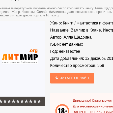
нашем литературном портале можно бесплатно читать книгу Алла Щедри
рина . Жанр: Фэнтези. Онлайн библиотека дает возможность прочитать 
нашем литературном портале litmir.org.
Жанр:
Книги
/
Фантастика и фэнт
Название:
Вампир в Клане. Инст
Автор:
Алла Щедрина
ISBN:
нет данных
Год:
неизвестен
Дата добавления:
12 декабрь 20
Количество просмотров:
358
ЧИТАТЬ ОНЛАЙН
Внимание! Книга может
Для несовершеннолетни
ЗАПРЕЩЕН!
Если в кни