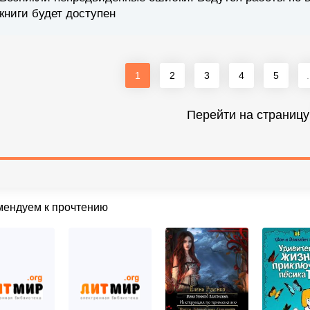
книги будет доступен
1
2
3
4
5
.
Перейти на страницу
мендуем к прочтению