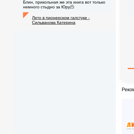
Блин, прикольная же эта книга вот только
немного стыдно за Юру🫠
Лето в пионерском галстуке -
Сильванова Катерина
Реко