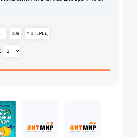
..
108
ВПЕРЕД
: