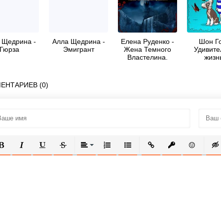
 Щедрина -
Алла Щедрина -
Елена Руденко -
Шон Го
Гюрза
Эмигрант
Жена Темного
Удивите
Властелина.
жизн
Инструкция по
приклю
применению
песика
ЕНТАРИЕВ (0)
ОЛУЖИРНЫЙ
КУРСИВ
ПОДЧЕРКНУТЫЙ
ЗАЧЕРКНУТЫЙ
ВЫРАВНИВАНИЕ
НУМЕРОВАННЫЙ СПИСОК
МАРКИРОВАННЫЙ СПИСОК
ВСТАВИТЬ ССЫЛКУ
ВСТАВИТЬ ЗАЩ
ВСТАВИТЬ
ВСТ