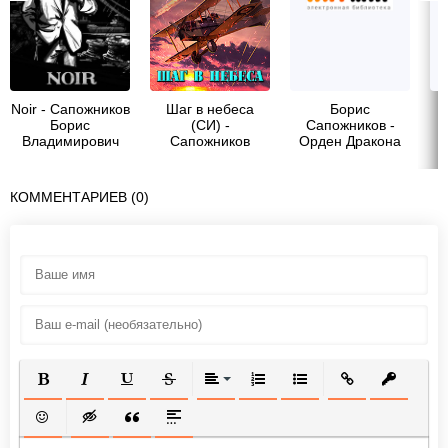
Noir - Сапожников
Шаг в небеса
Борис
Борис
(СИ) -
Сапожников -
Владимирович
Сапожников
Орден Дракона
Борис
Владимирович
КОММЕНТАРИЕВ (0)
ПОЛУЖИРНЫЙ
КУРСИВ
ПОДЧЕРКНУТЫЙ
ЗАЧЕРКНУТЫЙ
ВЫРАВНИВАНИЕ
НУМЕРОВАННЫЙ СПИСОК
МАРКИРОВАННЫЙ СП
ВСТАВИТЬ ССЫ
ВСТАВИТ
ВСТАВИТЬ СМАЙЛИК
ВСТАВКА СКРЫТОГО ТЕКСТА
ВСТАВКА ЦИТАТЫ
ВСТАВКА СПОЙЛЕРА