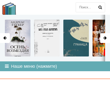
LITMIR
.ORG
Наше меню (нажмите)