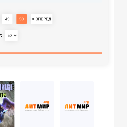
49
50
ВПЕРЕД
у: