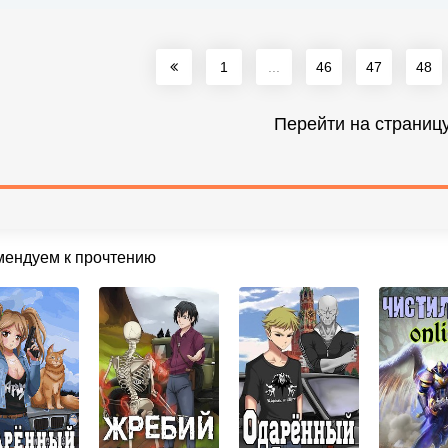
1
...
46
47
48
Перейти на страниц
мендуем к прочтению