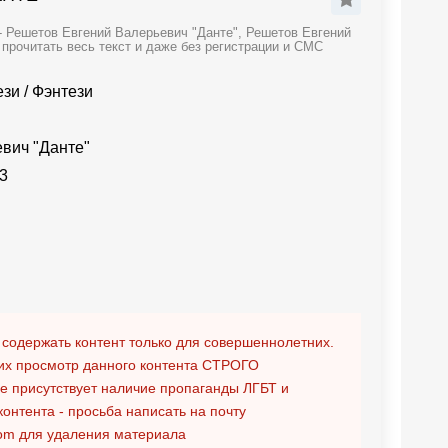
- Решетов Евгений Валерьевич "Данте", Решетов Евгений
прочитать весь текст и даже без регистрации и СМС
ези
/
Фэнтези
вич "Данте"
3
 содержать контент только для совершеннолетних.
х просмотр данного контента
СТРОГО
ге присутствует наличие пропаганды ЛГБТ и
контента - просьба написать на почту
om
для удаления материала