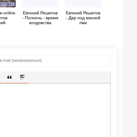
-online
Евгений Решетов
Евгений Решетов
етов
- Полночь - время
- Дар под маской
ний
колдовства
лжи
евич
те"
ИЩЕННУЮ ССЫЛКУ
 СМАЙЛИК
АВКА СКРЫТОГО ТЕКСТА
ВСТАВКА ЦИТАТЫ
ВСТАВКА СПОЙЛЕРА