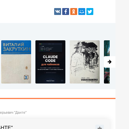
ерьевич "Данте"
АНТЕ"