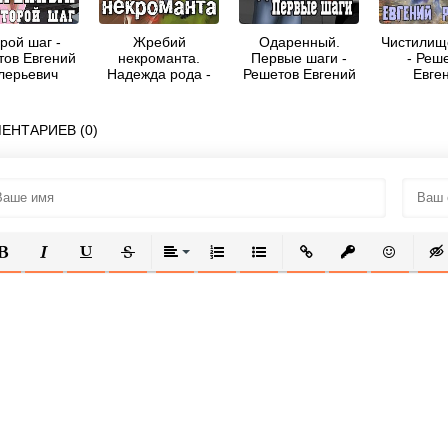
рой шаг -
Жребий
Одаренный.
Чистилище
тов Евгений
некроманта.
Первые шаги -
- Реш
лерьевич
Надежда рода -
Решетов Евгений
Евге
"Данте"
Решетов Евгений
Валерьевич
Валерь
Валерьевич
"Данте"
"Дан
"Данте"
ЕНТАРИЕВ (0)
ОЛУЖИРНЫЙ
КУРСИВ
ПОДЧЕРКНУТЫЙ
ЗАЧЕРКНУТЫЙ
ВЫРАВНИВАНИЕ
НУМЕРОВАННЫЙ СПИСОК
МАРКИРОВАННЫЙ СПИСОК
ВСТАВИТЬ ССЫЛКУ
ВСТАВИТЬ ЗАЩ
ВСТАВИТЬ
ВСТ