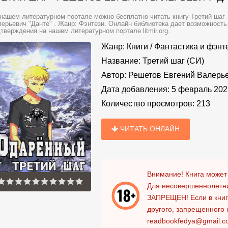
нашем литературном портале можно бесплатно читать книгу Третий шаг 
ерьевич "Данте" . Жанр: Фэнтези. Онлайн библиотека дает возможность 
тверждения на нашем литературном портале litmir.org.
Жанр:
Книги
/
Фантастика и фэнт
Название:
Третий шаг (СИ)
Автор:
Решетов Евгений Валерье
Дата добавления:
5 февраль 202
Количество просмотров:
213
ЧИТАТЬ ОНЛАЙН
Внимание! Книга может
Для несовершеннолетни
ЗАПРЕЩЕН!
Если в кни
другого, запрещенного 
readbookfedya@gmail.c