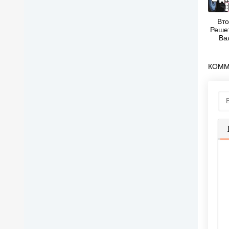
Вто
Реше
Ва
КОММ
П