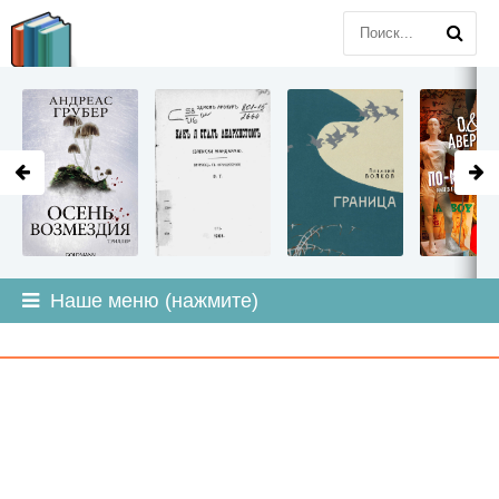
LITMIR
.ORG
Наше меню (нажмите)