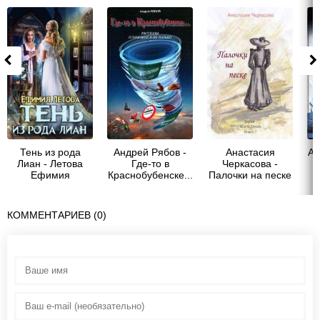
Тень из рода
Андрей Рябов -
Анастасия
Ан
Лиан - Летова
Где-то в
Черкасова -
Ефимия
Краснобубенске...
Палочки на песке
Рассказы о
(сборник)
таможне и не
только
КОММЕНТАРИЕВ (0)