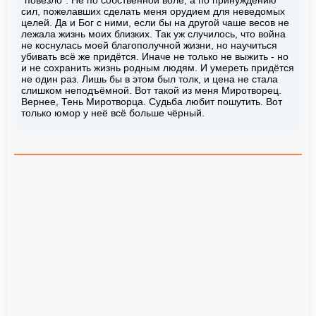
"повезло". Не по собственной воле, а по принуждению
сил, пожелавших сделать меня орудием для неведомых
целей. Да и Бог с ними, если бы на другой чаше весов не
лежала жизнь моих близких. Так уж случилось, что война
не коснулась моей благополучной жизни, но научиться
убивать всё же придётся. Иначе не только не выжить - но
и не сохранить жизнь родным людям. И умереть придётся
не один раз. Лишь бы в этом был толк, и цена не стала
слишком неподъёмной. Вот такой из меня Миротворец.
Вернее, Тень Миротворца. Судьба любит пошутить. Вот
только юмор у неё всё больше чёрный.