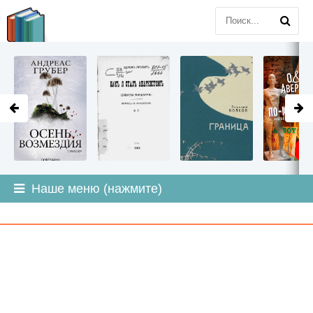
LITMIR
.ORG
Наше меню (нажмите)