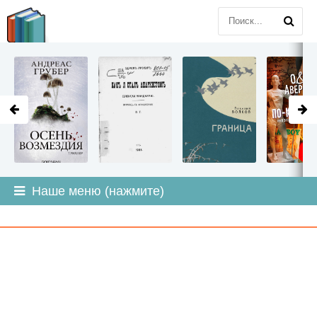
LITMIR
.ORG
Наше меню (нажмите)