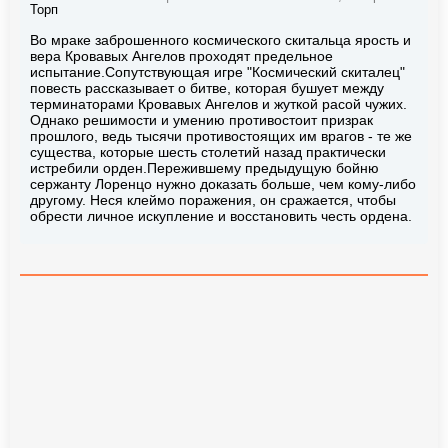
Торп
Во мраке заброшенного космического скитальца ярость и
вера Кровавых Ангелов проходят предельное
испытание.Сопутствующая игре "Космический скиталец"
повесть рассказывает о битве, которая бушует между
терминаторами Кровавых Ангелов и жуткой расой чужих.
Однако решимости и умению противостоит призрак
прошлого, ведь тысячи противостоящих им врагов - те же
существа, которые шесть столетий назад практически
истребили орден.Пережившему предыдущую бойню
сержанту Лоренцо нужно доказать больше, чем кому-либо
другому. Неся клеймо поражения, он сражается, чтобы
обрести личное искупление и восстановить честь ордена.