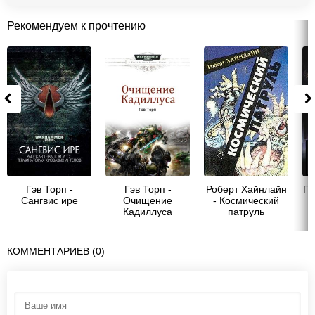
Рекомендуем к прочтению
Гэв Торп -
Гэв Торп -
Роберт Хайнлайн
Гэ
Сангвис ире
Очищение
- Космический
Кадиллуса
патруль
[=Космический
кадет]
КОММЕНТАРИЕВ (0)