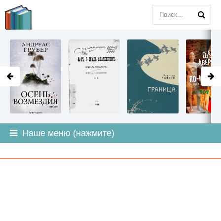
LITMIR
.ORG
Наше меню (нажмите)