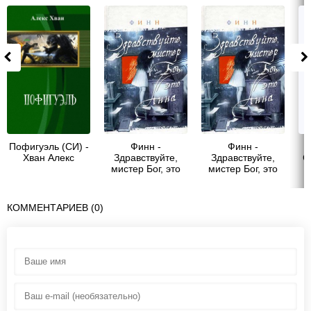
Пофигуэль (СИ) -
Финн -
Финн -
П
Хван Алекс
Здравствуйте,
Здравствуйте,
С
мистер Бог, это
мистер Бог, это
Анна
Анна
КОММЕНТАРИЕВ (0)