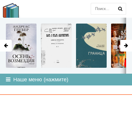
LITMIR
.ORG
Наше меню (нажмите)