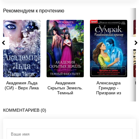
Рекомендуем к прочтению
Академия Льда
Академия
Александра
Н
(СИ) - Верх Лика
Скрытых Земель.
Гриндер -
Темный
Призраки из
факультет (СИ) -
тумана
Ведьмина
Александра
КОММЕНТАРИЕВ (0)
Андреевна