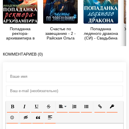
Попаданка
Счастье по
Попаданка
У
ректора-
завещанию - 2 -
ледяного дракона
архивампира в
Райская Ольга
(СИ) - Свадьбина
Ю
Академии
Любовь
драконов -
Свадьбина
КОММЕНТАРИЕВ (0)
Любовь
ПОЛУЖИРНЫЙ
КУРСИВ
ПОДЧЕРКНУТЫЙ
ЗАЧЕРКНУТЫЙ
ВЫРАВНИВАНИЕ
НУМЕРОВАННЫЙ СПИСОК
МАРКИРОВАННЫЙ СП
ВСТАВИТЬ ССЫ
ВСТАВИТ
ВСТАВИТЬ СМАЙЛИК
ВСТАВКА СКРЫТОГО ТЕКСТА
ВСТАВКА ЦИТАТЫ
ВСТАВКА СПОЙЛЕРА