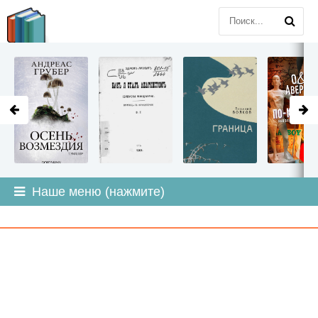
LITMIR
.ORG
Наше меню (нажмите)