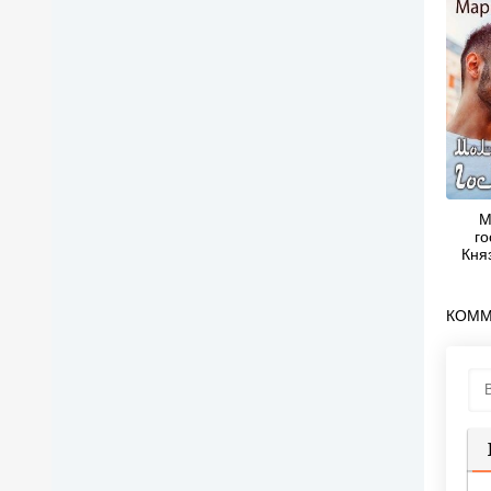
М
го
Кня
КОММ
П