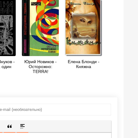
нуков -
Юрий Новиков -
Елена Блонди -
 один
Осторожно:
Княжна
TERRA!
ИЩЕННУЮ ССЫЛКУ
 СМАЙЛИК
АВКА СКРЫТОГО ТЕКСТА
ВСТАВКА ЦИТАТЫ
ВСТАВКА СПОЙЛЕРА