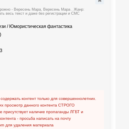
рожно - Вересень Мара, Вересень Мара . Жанр:
ть весь текст и даже без регистрации и СМС
ези
/
Юмористическая фантастика
)
3
 содержать контент только для совершеннолетних.
х просмотр данного контента
СТРОГО
ге присутствует наличие пропаганды ЛГБТ и
контента - просьба написать на почту
om
для удаления материала