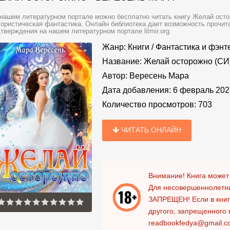
нашем литературном портале можно бесплатно читать книгу Желай осто
ристическая фантастика. Онлайн библиотека дает возможность прочита
тверждения на нашем литературном портале litmir.org.
Жанр:
Книги
/
Фантастика и фэнт
Название:
Желай осторожно (СИ
Автор:
Вересень Мара
Дата добавления:
6 февраль 202
Количество просмотров:
703
ЧИТАТЬ ОНЛАЙН
Внимание! Книга может
Для несовершеннолетни
ЗАПРЕЩЕН!
Если в кни
другого, запрещенного 
readbookfedya@gmail.c