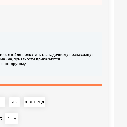
о коктейля подкатить к загадочному незнакомцу в
чие (не)приятности прилагаются.
ло по-другому.
..
43
ВПЕРЕД
у: