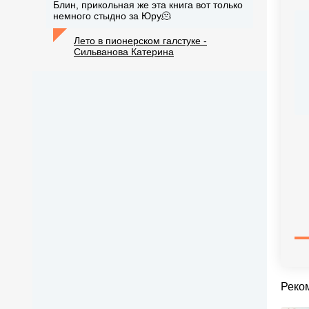
Блин, прикольная же эта книга вот только
немного стыдно за Юру🫠
Лето в пионерском галстуке -
Сильванова Катерина
Реко