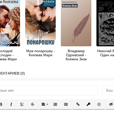
олодой
Муж понарошку -
Владимир
Николай В
сподин -
Князева Мари
Одоевский -
Один на
зева Мари
Княжна Зизи
ЕНТАРИЕВ (0)
ОЛУЖИРНЫЙ
КУРСИВ
ПОДЧЕРКНУТЫЙ
ЗАЧЕРКНУТЫЙ
ВЫРАВНИВАНИЕ
НУМЕРОВАННЫЙ СПИСОК
МАРКИРОВАННЫЙ СПИСОК
ВСТАВИТЬ ССЫЛКУ
ВСТАВИТЬ ЗАЩ
ВСТАВИТЬ
ВСТ