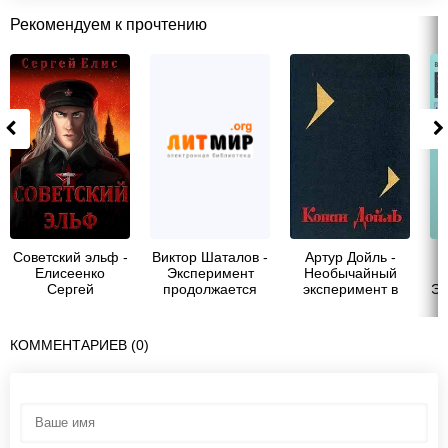
Рекомендуем к прочтению
Советский эльф -
Виктор Шаталов -
Артур Дойль -
Елисеенко
Эксперимент
Необычайный
В
Сергей
продолжается
эксперимент в
Эк
Александрович
Кайнплатце
"Сергей Елис"
КОММЕНТАРИЕВ (0)