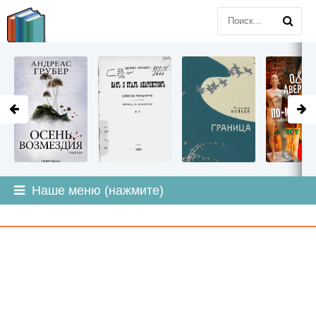
LITMIR
.ORG
Наше меню (нажмите)