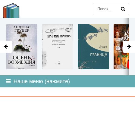
LITMIR
.ORG
Наше меню (нажмите)