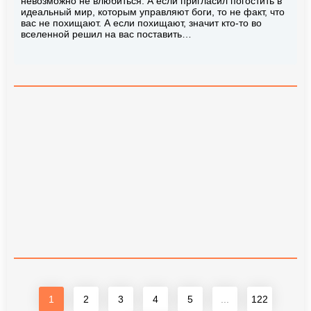
невозможно не влюбиться. А если пригласил погостить в
идеальный мир, которым управляют боги, то не факт, что
вас не похищают. А если похищают, значит кто-то во
вселенной решил на вас поставить…
1
2
3
4
5
...
122