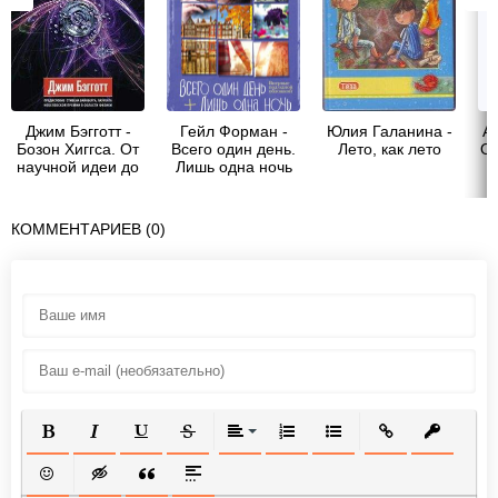
Джим Бэгготт -
Гейл Форман -
Юлия Галанина -
Ан
Бозон Хиггса. От
Всего один день.
Лето, как лето
Ос
научной идеи до
Лишь одна ночь
открытия
(сборник)
«частицы Бога»
КОММЕНТАРИЕВ (0)
ПОЛУЖИРНЫЙ
КУРСИВ
ПОДЧЕРКНУТЫЙ
ЗАЧЕРКНУТЫЙ
ВЫРАВНИВАНИЕ
НУМЕРОВАННЫЙ СПИСОК
МАРКИРОВАННЫЙ СП
ВСТАВИТЬ ССЫ
ВСТАВИТ