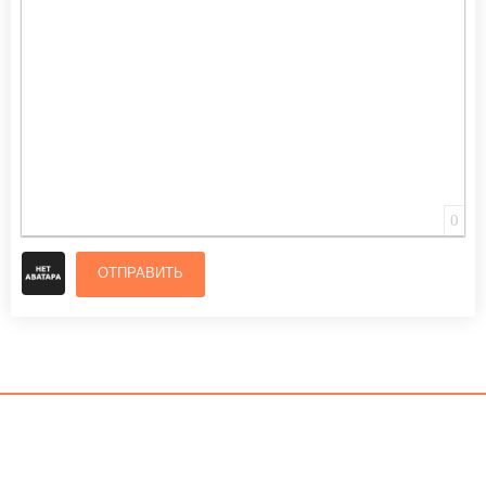
ВСТАВИТЬ СМАЙЛИК
ВСТАВКА СКРЫТОГО ТЕКСТА
ВСТАВКА ЦИТАТЫ
ВСТАВКА СПОЙЛЕРА
0
ОТПРАВИТЬ