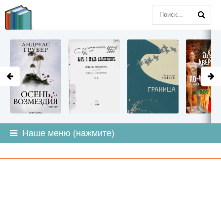
LITMIR
.ORG
Наше меню (нажмите)