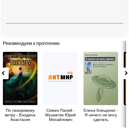
Рекомендуем к прочтению
По лазоревому
Семен Палий -
Елена Клещенко -
ветру - Енодина
Мушкетик Юрий
Я ничего не могу
А
Анастасия
Михайлович
сделать
к