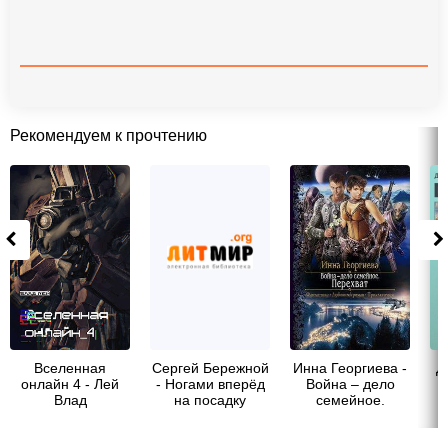
Рекомендуем к прочтению
Вселенная
Сергей Бережной
Инна Георгиева -
Д
онлайн 4 - Лей
- Ногами вперёд
Война – дело
Н
Влад
на посадку
семейное.
Перехват