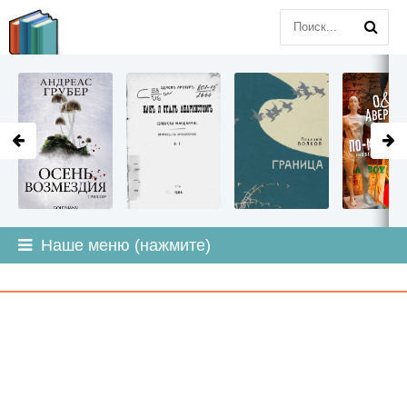
LITMIR
.ORG
Наше меню (нажмите)