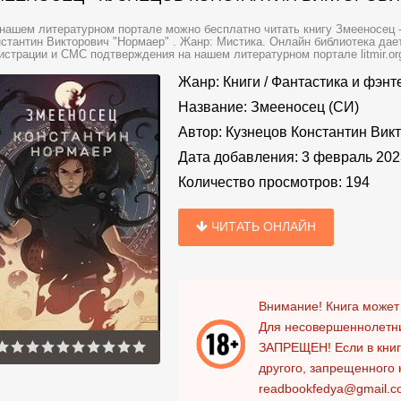
нашем литературном портале можно бесплатно читать книгу Змееносец -
стантин Викторович "Нормаер" . Жанр: Мистика. Онлайн библиотека дает
истрации и СМС подтверждения на нашем литературном портале litmir.or
Жанр:
Книги
/
Фантастика и фэнт
Название:
Змееносец (СИ)
Автор:
Кузнецов Константин Вик
Дата добавления:
3 февраль 202
Количество просмотров:
194
ЧИТАТЬ ОНЛАЙН
Внимание! Книга может
Для несовершеннолетни
ЗАПРЕЩЕН!
Если в кни
другого, запрещенного 
readbookfedya@gmail.c