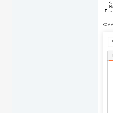
Ко
Но
Посл
г
КОММ
П