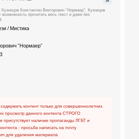
 Кузнецов Константин Викторович "Нормаер", Кузнецов
 возможность прочитать весь текст и даже без
g.
ези
/
Мистика
торович "Нормаер"
3
 содержать контент только для совершеннолетних.
х просмотр данного контента
СТРОГО
ге присутствует наличие пропаганды ЛГБТ и
контента - просьба написать на почту
om
для удаления материала