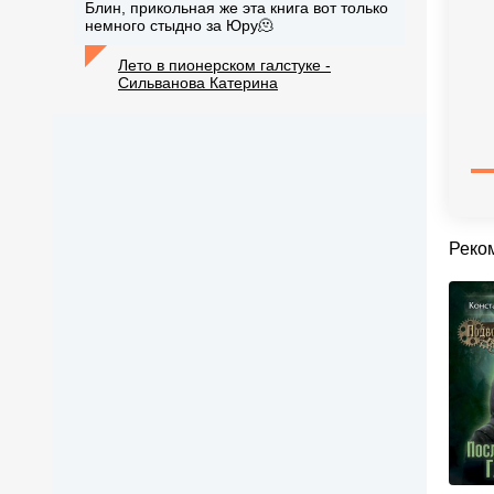
Блин, прикольная же эта книга вот только
немного стыдно за Юру🫠
Лето в пионерском галстуке -
Сильванова Катерина
Реко