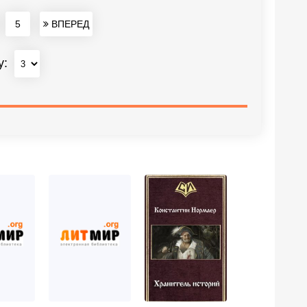
5
ВПЕРЕД
у: