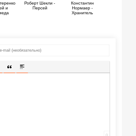
теренко
Роберт Шекли -
Константин
ей и
Персей
Нормаер -
меда
Хранитель
историй (СИ)
ИЩЕННУЮ ССЫЛКУ
 СМАЙЛИК
АВКА СКРЫТОГО ТЕКСТА
ВСТАВКА ЦИТАТЫ
ВСТАВКА СПОЙЛЕРА
0