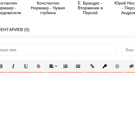
нстантин
Константин
Е. Брандис -
Юрий Нес
рмаер -
Нормаер - Чужая
Вторжение в
- Перс
едователи
глубина
Персей
Андро
лубины
ЕНТАРИЕВ (0)
ОЛУЖИРНЫЙ
КУРСИВ
ПОДЧЕРКНУТЫЙ
ЗАЧЕРКНУТЫЙ
ВЫРАВНИВАНИЕ
НУМЕРОВАННЫЙ СПИСОК
МАРКИРОВАННЫЙ СПИСОК
ВСТАВИТЬ ССЫЛКУ
ВСТАВИТЬ ЗАЩ
ВСТАВИТЬ
ВСТ