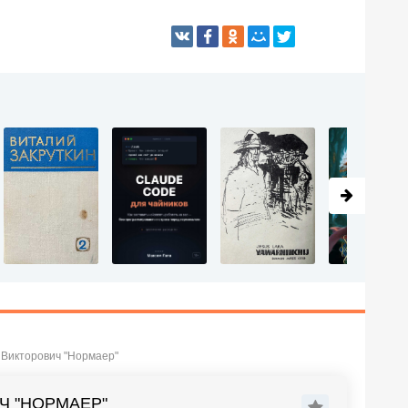
 Викторович "Нормаер"
Ч "НОРМАЕР"