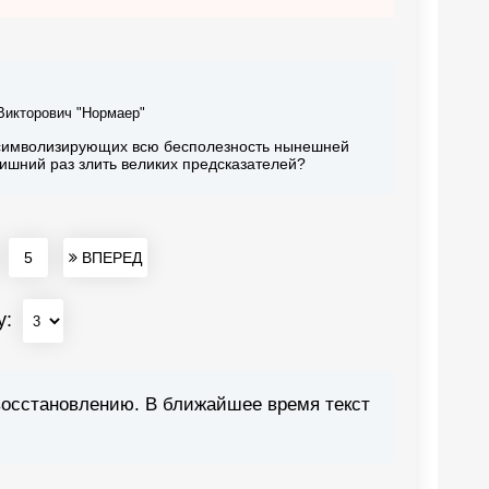
Викторович "Нормаер"
 символизирующих всю бесполезность нынешней
лишний раз злить великих предсказателей?
5
ВПЕРЕД
у:
восстановлению. В ближайшее время текст