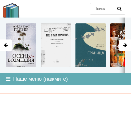
LITMIR
.ORG
Наше меню (нажмите)