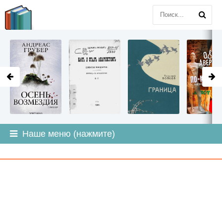
LITMIR
.ORG
Наше меню (нажмите)