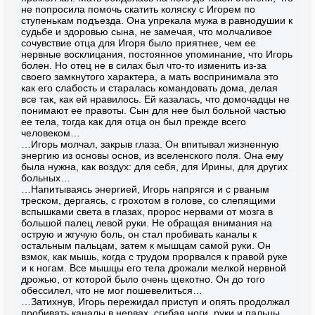
не попросила помочь скатить коляску с Игорем по
ступенькам подъезда. Она упрекала мужа в равнодушии к
судьбе и здоровью сына, не замечая, что молчаливое
сочувствие отца для Игоря было приятнее, чем ее
нервные восклицания, постоянное упоминание, что Игорь
болен. Но отец не в силах был что-то изменить из-за
своего замкнутого характера, а мать воспринимала это
как его слабость и старалась командовать дома, делая
все так, как ей нравилось. Ей казалась, что домочадцы не
понимают ее правоты. Сын для нее был больной частью
ее тела, тогда как для отца он был прежде всего
человеком…
…Игорь молчал, закрыв глаза. Он впитывал жизненную
энергию из основы основ, из вселенского поля. Она ему
была нужна, как воздух: для себя, для Ирины, для других
больных…
…Напитываясь энергией, Игорь напрягся и с рваным
треском, дергаясь, с грохотом в голове, со слепящими
вспышками света в глазах, пророс нервами от мозга в
большой палец левой руки. Не обращая внимания на
острую и жгучую боль, он стал пробивать каналы к
остальным пальцам, затем к мышцам самой руки. Он
взмок, как мышь, когда с трудом прорвался к правой руке
и к ногам. Все мышцы его тела дрожали мелкой нервной
дрожью, от которой было очень щекотно. Он до того
обессилел, что не мог пошевелиться…
…Затихнув, Игорь пережидал приступ и опять продолжал
пробивать каналы в нервах, сгибая ноги, руки и пальцы.