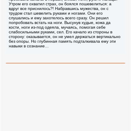
Утром его охватил страх, он боялся пошевелиться: а
вдруг все приснилось?! Набравшись мужества, он с
трудом стал шевелить руками и ногами. Они его
слушались и ему захотелось всего сразу. Он решил
попробовать встать на ноги. Высунув худые, кожа да
кости, ноги из-под одеяла, мучаясь, помогая себе
слабосильными руками, сел. Его качало из стороны в
сторону: оказывается, он не умел держаться вертикально
без опоры. Но глубинная память подталкивала ему эти
навыки в сознание…