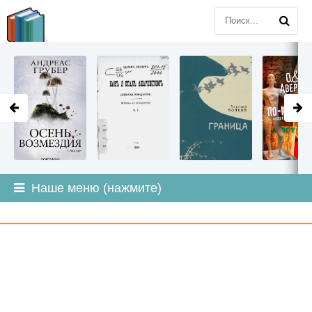
LITMIR
.ORG
Наше меню (нажмите)