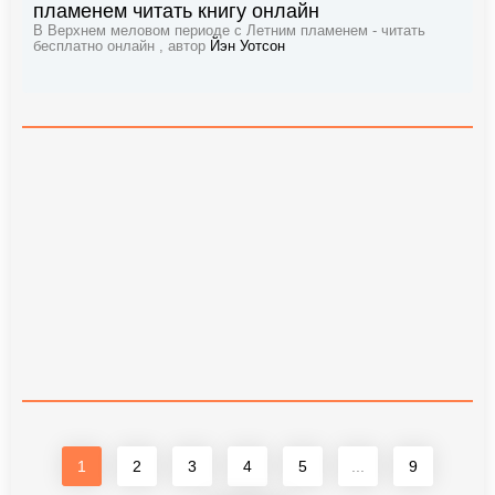
пламенем читать книгу онлайн
В Верхнем меловом периоде с Летним пламенем - читать
бесплатно онлайн , автор
Йэн Уотсон
1
2
3
4
5
...
9