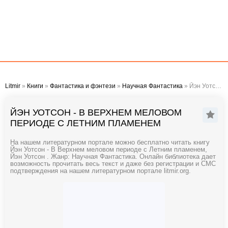
Litmir
»
Книги
»
Фантастика и фэнтези
»
Научная Фантастика
» Йэн Уотсон - В Верхнем меловом периоде с Летним пламенем
ЙЭН УОТСОН - В ВЕРХНЕМ МЕЛОВОМ
ПЕРИОДЕ С ЛЕТНИМ ПЛАМЕНЕМ
На нашем литературном портале можно бесплатно читать книгу
Йэн Уотсон - В Верхнем меловом периоде с Летним пламенем,
Йэн Уотсон . Жанр: Научная Фантастика. Онлайн библиотека дает
возможность прочитать весь текст и даже без регистрации и СМС
подтверждения на нашем литературном портале litmir.org.