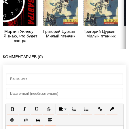
Мартин Уиллоу -
Григорий Цуркин -
Григорий Цуркин -
Э
Я знаю, что будет
Милый птенчик
Милый птенчик
завтра
КОММЕНТАРИЕВ (0)
ПОЛУЖИРНЫЙ
КУРСИВ
ПОДЧЕРКНУТЫЙ
ЗАЧЕРКНУТЫЙ
ВЫРАВНИВАНИЕ
НУМЕРОВАННЫЙ СПИСОК
МАРКИРОВАННЫЙ СП
ВСТАВИТЬ ССЫ
ВСТАВИТ
ВСТАВИТЬ СМАЙЛИК
ВСТАВКА СКРЫТОГО ТЕКСТА
ВСТАВКА ЦИТАТЫ
ВСТАВКА СПОЙЛЕРА