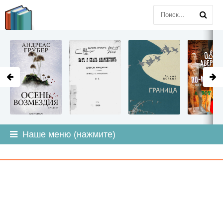
LITMIR
.ORG
Наше меню (нажмите)