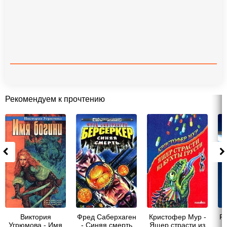
Рекомендуем к прочтению
Виктория
Фред Саберхаген
Кристофер Мур -
Р
Угрюмова - Имя
- Синяя смерть
Ящер страсти из