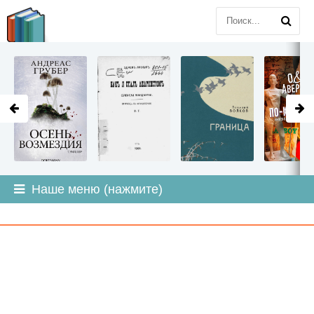
LITMIR
.ORG
Наше меню (нажмите)