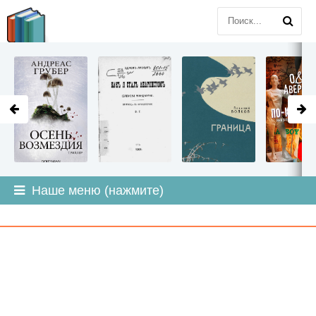
LITMIR
.ORG
Наше меню (нажмите)