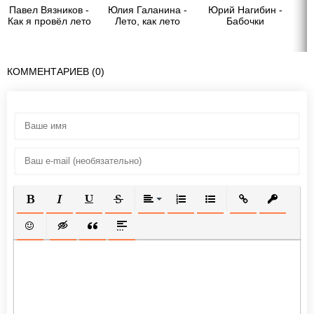
Павел Вязников -
Юлия Галанина -
Юрий Нагибин -
Как я провёл лето
Лето, как лето
Бабочки
З
КОММЕНТАРИЕВ (0)
ПОЛУЖИРНЫЙ
КУРСИВ
ПОДЧЕРКНУТЫЙ
ЗАЧЕРКНУТЫЙ
ВЫРАВНИВАНИЕ
НУМЕРОВАННЫЙ СПИСОК
МАРКИРОВАННЫЙ СП
ВСТАВИТЬ ССЫ
ВСТАВИТ
ВСТАВИТЬ СМАЙЛИК
ВСТАВКА СКРЫТОГО ТЕКСТА
ВСТАВКА ЦИТАТЫ
ВСТАВКА СПОЙЛЕРА