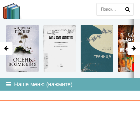
LITMIR
.ORG
Наше меню (нажмите)