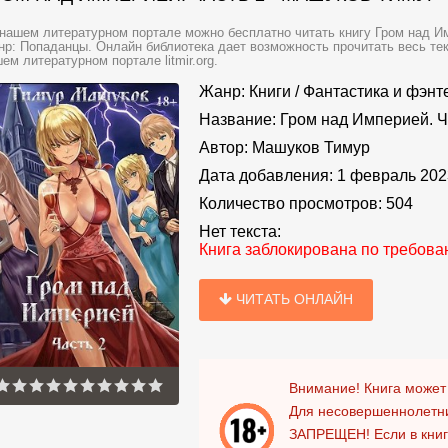
нашем литературном портале можно бесплатно читать книгу Гром над Им
р: Попаданцы. Онлайн библиотека дает возможность прочитать весь те
ем литературном портале litmir.org.
Жанр:
Книги
/
Фантастика и фэнт
Название:
Гром над Империей. Ч
Автор:
Машуков Тимур
Дата добавления:
1 февраль 202
Количество просмотров:
504
Нет текста:
Книга заблокирована по требов
ЧИТАТЬ ОНЛАЙН
Внимание! Книга может
Для несовершеннолетни
ЗАПРЕЩЕН!
Если в кни