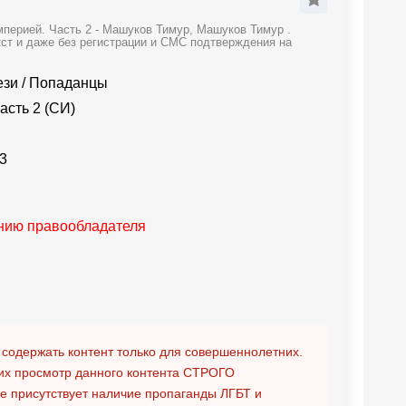
перией. Часть 2 - Машуков Тимур, Машуков Тимур .
кст и даже без регистрации и СМС подтверждения на
ези
/
Попаданцы
асть 2 (СИ)
3
анию правообладателя
 содержать контент только для совершеннолетних.
х просмотр данного контента
СТРОГО
ге присутствует наличие пропаганды ЛГБТ и