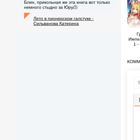
Блин, прикольная же эта книга вот только
немного стыдно за Юру🫠
Лето в пионерском галстуке -
Сильванова Катерина
Г
Импе
1 
КОММ
П