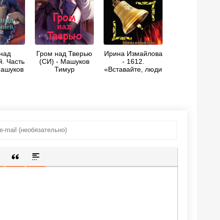
над
Гром над Тверью
Ирина Измайлова
. Часть
(СИ) - Машуков
- 1612.
Машуков
Тимур
«Вставайте, люди
ур
Русские!»
ИЩЕННУЮ ССЫЛКУ
 СМАЙЛИК
АВКА СКРЫТОГО ТЕКСТА
ВСТАВКА ЦИТАТЫ
ВСТАВКА СПОЙЛЕРА