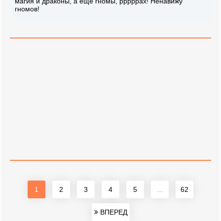
магия и драконы, а еще гномы, рррррах! Ненавижу
гномов!
1
2
3
4
5
...
62
ВПЕРЕД