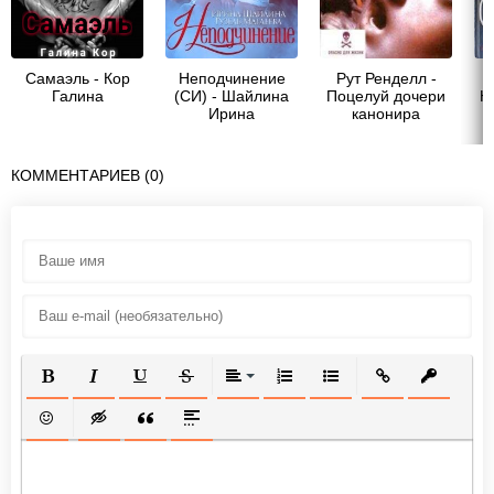
Самаэль - Кор
Неподчинение
Рут Ренделл -
Галина
(СИ) - Шайлина
Поцелуй дочери
Ю
Ирина
канонира
КОММЕНТАРИЕВ (0)
ПОЛУЖИРНЫЙ
КУРСИВ
ПОДЧЕРКНУТЫЙ
ЗАЧЕРКНУТЫЙ
ВЫРАВНИВАНИЕ
НУМЕРОВАННЫЙ СПИСОК
МАРКИРОВАННЫЙ СП
ВСТАВИТЬ ССЫ
ВСТАВИТ
ВСТАВИТЬ СМАЙЛИК
ВСТАВКА СКРЫТОГО ТЕКСТА
ВСТАВКА ЦИТАТЫ
ВСТАВКА СПОЙЛЕРА