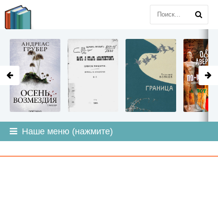
LITMIR
.ORG
Наше меню (нажмите)