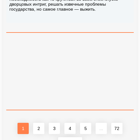
дворцовых интриг, решать извечные проблемы
государства, но самое главное — выжить.
1
2
3
4
5
...
72