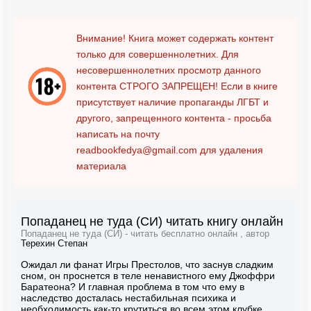
Внимание! Книга может содержать контент
только для совершеннолетних. Для
несовершеннолетних просмотр данного
контента
СТРОГО ЗАПРЕЩЕН!
Если в книге
присутствует наличие пропаганды ЛГБТ и
другого, запрещенного контента - просьба
написать на почту
readbookfedya@gmail.com
для удаления
материала
Попаданец не туда (СИ) читать книгу онлайн
Попаданец не туда (СИ) - читать бесплатно онлайн , автор
Терехин Степан
Ожидал ли фанат Игры Престолов, что заснув сладким
сном, он проснется в теле ненавистного ему Джоффри
Баратеона? И главная проблема в том что ему в
наследство досталась нестабильная психика и
необходимость как-то крутиться во всем этом клубке