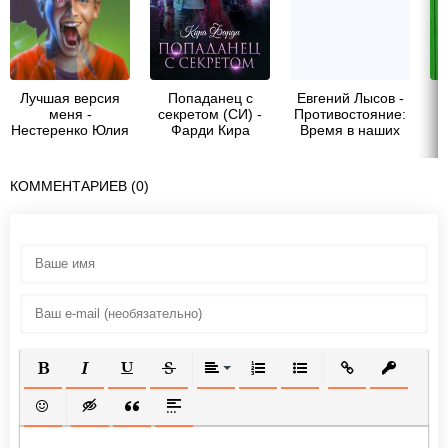
Лучшая версия
Попаданец с
Евгений Лысов -
Р
меня -
секретом (СИ) -
Противостояние:
О
Нестеренко Юлия
Фарди Кира
Время в наших
Викторовна
руках! [СИ]
КОММЕНТАРИЕВ (0)
ПОЛУЖИРНЫЙ
КУРСИВ
ПОДЧЕРКНУТЫЙ
ЗАЧЕРКНУТЫЙ
ВЫРАВНИВАНИЕ
НУМЕРОВАННЫЙ СПИСОК
МАРКИРОВАННЫЙ СП
ВСТАВИТЬ ССЫ
ВСТАВИТ
ВСТАВИТЬ СМАЙЛИК
ВСТАВКА СКРЫТОГО ТЕКСТА
ВСТАВКА ЦИТАТЫ
ВСТАВКА СПОЙЛЕРА