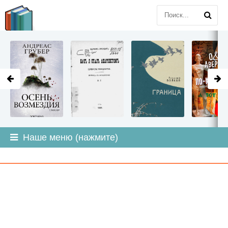
LITMIR
.ORG
Наше меню (нажмите)