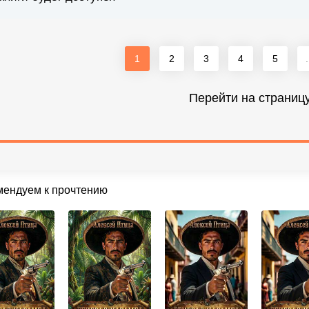
1
2
3
4
5
.
Перейти на страниц
мендуем к прочтению