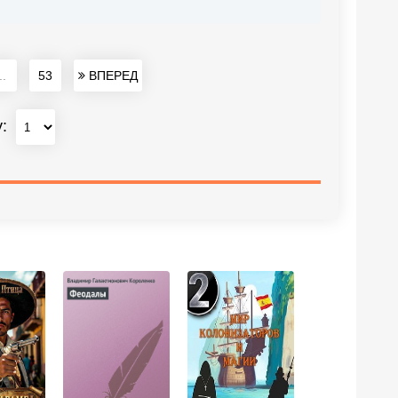
..
53
ВПЕРЕД
у: