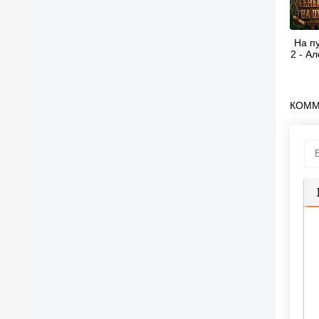
На пу
2 - А
КОММ
П