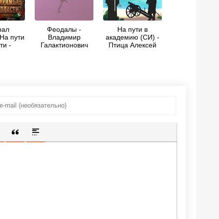
рал
Феодалы -
На пути в
На пути
Владимир
академию (СИ) -
ти -
Галактионович
Птица Алексей
 Птица
Короленко
ИЩЕННУЮ ССЫЛКУ
 СМАЙЛИК
АВКА СКРЫТОГО ТЕКСТА
ВСТАВКА ЦИТАТЫ
ВСТАВКА СПОЙЛЕРА