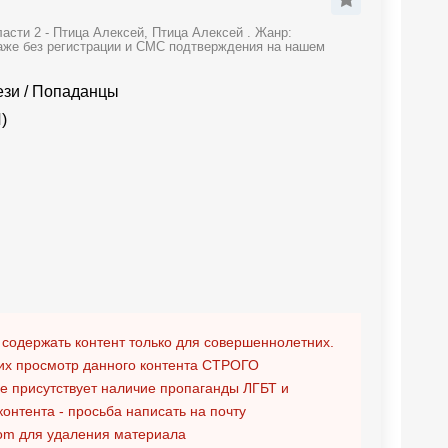
асти 2 - Птица Алексей, Птица Алексей . Жанр:
даже без регистрации и СМС подтверждения на нашем
ези
/
Попаданцы
)
 содержать контент только для совершеннолетних.
х просмотр данного контента
СТРОГО
ге присутствует наличие пропаганды ЛГБТ и
контента - просьба написать на почту
om
для удаления материала