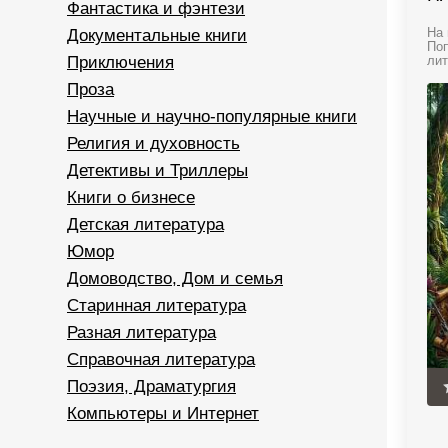
Фантастика и фэнтези
Документальные книги
На 
Поп
Приключения
лит
Проза
Научные и научно-популярные книги
Религия и духовность
Детективы и Триллеры
Книги о бизнесе
Детская литература
Юмор
Домоводство, Дом и семья
Старинная литература
Разная литература
Справочная литература
Поэзия, Драматургия
Компьютеры и Интернет