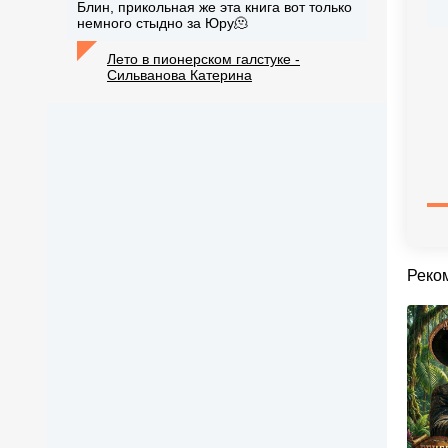
Блин, прикольная же эта книга вот только
немного стыдно за Юру🫠
Лето в пионерском галстуке -
Сильванова Катерина
Реко