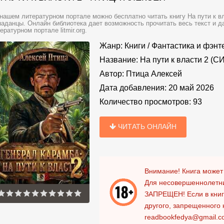
нашем литературном портале можно бесплатно читать книгу На пути к вл
аданцы. Онлайн библиотека дает возможность прочитать весь текст и 
ературном портале litmir.org.
Жанр:
Книги
/
Фантастика и фэнт
Название:
На пути к власти 2 (СИ
Автор:
Птица Алексей
Дата добавления:
20 май 2026
Количество просмотров:
93
ЧИТАТЬ ОНЛАЙН
Внимание! Книга может
Для несовершеннолетни
ЗАПРЕЩЕН!
Если в кни
другого, запрещенного 
readbookfedya@gmail.c