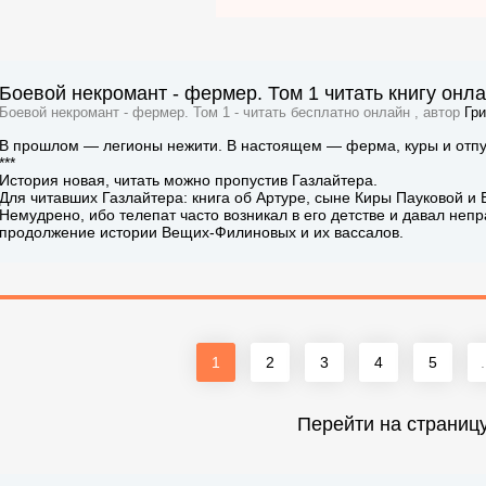
Боевой некромант - фермер. Том 1 читать книгу онл
Боевой некромант - фермер. Том 1 - читать бесплатно онлайн , автор
Гр
В прошлом — легионы нежити. В настоящем — ферма, куры и отпус
***
История новая, читать можно пропустив Газлайтера.
Для читавших Газлайтера: книга об Артуре, сыне Киры Пауковой и Б
Немудрено, ибо телепат часто возникал в его детстве и давал неп
продолжение истории Вещих-Филиновых и их вассалов.
1
2
3
4
5
.
Перейти на страниц