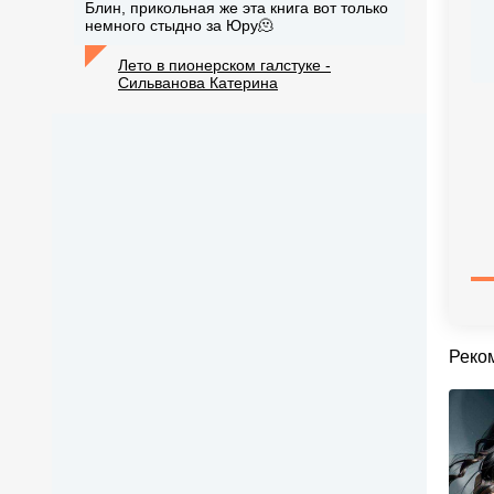
Блин, прикольная же эта книга вот только
немного стыдно за Юру🫠
Лето в пионерском галстуке -
Сильванова Катерина
Реко