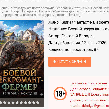
нашем литературном портале можно бесплатно читать книгу Боевой некро
один . Жанр: Попаданцы. Онлайн библиотека дает возможность прочитат
тверждения на нашем литературном портале litmir.org.
Жанр:
Книги
/
Фантастика и фэнт
Название:
Боевой некромант - ф
Автор:
Григорий Володин
Дата добавления:
12 июнь 2026
Количество просмотров:
87
ЧИТАТЬ ОНЛАЙН
Внимание! Книга может
Для несовершеннолетни
ЗАПРЕЩЕН!
Если в кни
другого, запрещенного 
readbookfedya@gmail.c