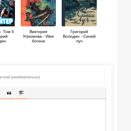
. Том 5
Виктория
Григорий
орий
Угрюмова - Имя
Володин - Синий
дин
богини
луч
ИЩЕННУЮ ССЫЛКУ
 СМАЙЛИК
АВКА СКРЫТОГО ТЕКСТА
ВСТАВКА ЦИТАТЫ
ВСТАВКА СПОЙЛЕРА