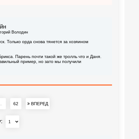
айн
игорий Володин
к. Только орда снова тянется за хозяином
рикса. Парень почти такой же тролль что и Даня.
равильный пример, но зато мы получили
..
62
ВПЕРЕД
у: