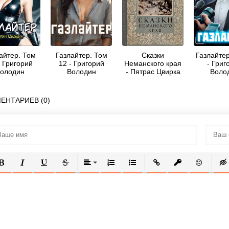
айтер. Том
Газлайтер. Том
Сказки
Газлайтер
- Григорий
12 - Григорий
Неманского края
- Григ
олодин
Володин
- Пятрас Цвирка
Воло
ЕНТАРИЕВ (0)
ОЛУЖИРНЫЙ
КУРСИВ
ПОДЧЕРКНУТЫЙ
ЗАЧЕРКНУТЫЙ
ВЫРАВНИВАНИЕ
НУМЕРОВАННЫЙ СПИСОК
МАРКИРОВАННЫЙ СПИСОК
ВСТАВИТЬ ССЫЛКУ
ВСТАВИТЬ ЗАЩ
ВСТАВИТЬ
ВСТ