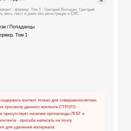
мант - фермер. Том 1 - Григорий Володин, Григорий
ь весь текст и даже без регистрации и СМС
ези
/
Попаданцы
ермер. Том 1
 содержать контент только для совершеннолетних.
х просмотр данного контента
СТРОГО
ге присутствует наличие пропаганды ЛГБТ и
контента - просьба написать на почту
om
для удаления материала