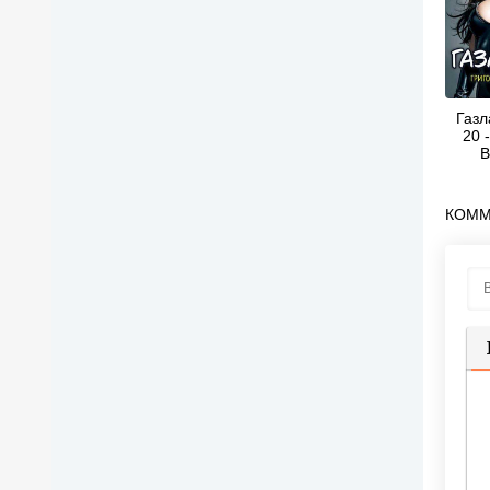
Газл
20 
В
КОММ
П