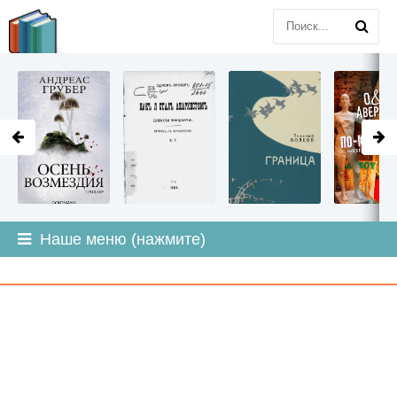
LITMIR
.ORG
Наше меню (нажмите)