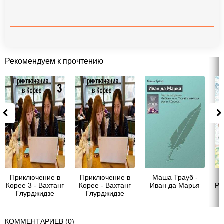
Рекомендуем к прочтению
Приключение в
Приключение в
Маша Трауб -
Корее 3 - Вахтанг
Корее - Вахтанг
Иван да Марья
Ру
Глурджидзе
Глурджидзе
КОММЕНТАРИЕВ (0)