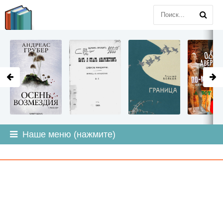
LITMIR
.ORG
Наше меню (нажмите)