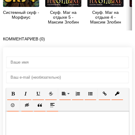
Системный скуф -
Скуф. Маг на
Скуф. Маг на
Морфиус
отдыхе 5 -
отдыхе 4 -
Максим Злобин
Максим Злобин
М
КОММЕНТАРИЕВ (0)
ПОЛУЖИРНЫЙ
КУРСИВ
ПОДЧЕРКНУТЫЙ
ЗАЧЕРКНУТЫЙ
ВЫРАВНИВАНИЕ
НУМЕРОВАННЫЙ СПИСОК
МАРКИРОВАННЫЙ СП
ВСТАВИТЬ ССЫ
ВСТАВИТ
ВСТАВИТЬ СМАЙЛИК
ВСТАВКА СКРЫТОГО ТЕКСТА
ВСТАВКА ЦИТАТЫ
ВСТАВКА СПОЙЛЕРА