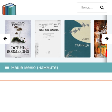
LITMIR
.ORG
Наше меню (нажмите)