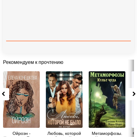
Рекомендуем к прочтению
Ойроэн -
Любовь, которой
Метаморфозы.
Ф