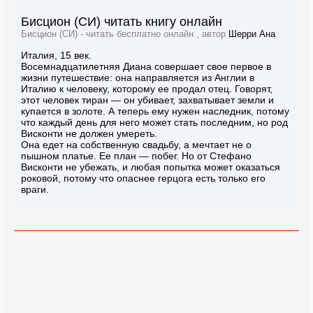
Бисцион (СИ) читать книгу онлайн
Бисцион (СИ) - читать бесплатно онлайн , автор
Шерри Ана
Италия, 15 век.
Восемнадцатилетняя Диана совершает свое первое в
жизни путешествие: она направляется из Англии в
Италию к человеку, которому ее продал отец. Говорят,
этот человек тиран — он убивает, захватывает земли и
купается в золоте. А теперь ему нужен наследник, потому
что каждый день для него может стать последним, но род
Висконти не должен умереть.
Она едет на собственную свадьбу, а мечтает не о
пышном платье. Ее план — побег. Но от Стефано
Висконти не убежать, и любая попытка может оказаться
роковой, потому что опаснее герцога есть только его
враги.