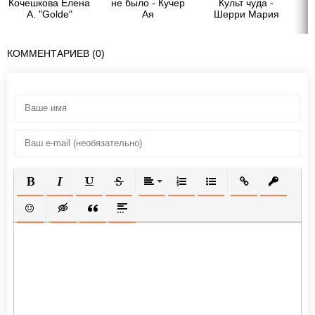
Кочешкова Елена
не было - Кучер
Культ чуда -
А. "Golde"
Ая
Шерри Мария
КОММЕНТАРИЕВ (0)
ПОЛУЖИРНЫЙ
КУРСИВ
ПОДЧЕРКНУТЫЙ
ЗАЧЕРКНУТЫЙ
ВЫРАВНИВАНИЕ
НУМЕРОВАННЫЙ СПИСОК
МАРКИРОВАННЫЙ СП
ВСТАВИТЬ ССЫ
ВСТАВИТ
ВСТАВИТЬ СМАЙЛИК
ВСТАВКА СКРЫТОГО ТЕКСТА
ВСТАВКА ЦИТАТЫ
ВСТАВКА СПОЙЛЕРА