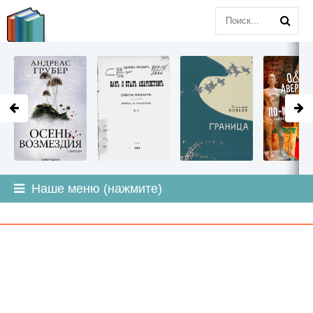
LITMIR
.ORG
Наше меню (нажмите)