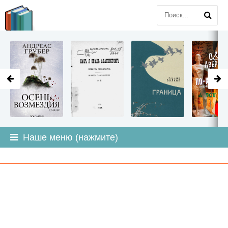
LITMIR
.ORG
Наше меню (нажмите)