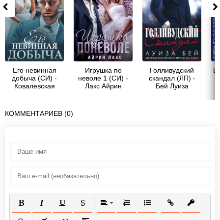
Его невинная
Игрушка по
Голливудский
Ев
добыча (СИ) -
неволе 1 (СИ) -
скандал (ЛП) -
М
Ковалевская
Лакс Айрин
Бей Луиза
Алиса
КОММЕНТАРИЕВ (0)
ПОЛУЖИРНЫЙ
КУРСИВ
ПОДЧЕРКНУТЫЙ
ЗАЧЕРКНУТЫЙ
ВЫРАВНИВАНИЕ
НУМЕРОВАННЫЙ СПИСОК
МАРКИРОВАННЫЙ СП
ВСТАВИТЬ ССЫ
ВСТАВИТ