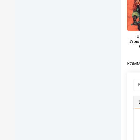
В
Угрю
КОММ
П