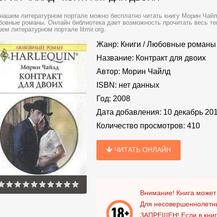
нашем литературном портале можно бесплатно читать книгу Морин Чайлд
овные романы. Онлайн библиотека дает возможность прочитать весь те
ем литературном портале litmir.org.
Жанр:
Книги
/
Любовные романы
Название:
Контракт для двоих
Автор:
Морин Чайлд
ISBN:
нет данных
Год:
2008
Дата добавления:
10 декабрь 20
Количество просмотров:
410
ЧИТАТЬ ОНЛАЙН
Внимание! Книга может
Для несовершеннолетни
ЗАПРЕЩЕН!
Если в кни