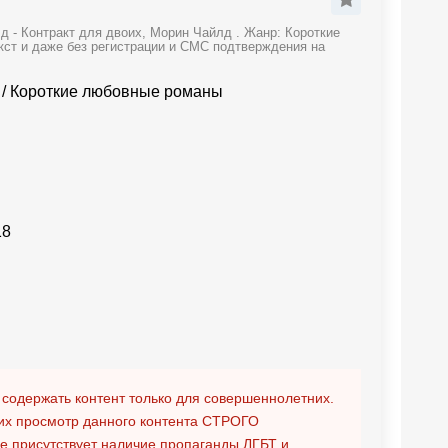
 - Контракт для двоих, Морин Чайлд . Жанр: Короткие
кст и даже без регистрации и СМС подтверждения на
/
Короткие любовные романы
18
 содержать контент только для совершеннолетних.
х просмотр данного контента
СТРОГО
ге присутствует наличие пропаганды ЛГБТ и