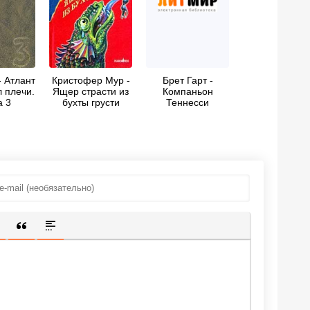
- Атлант
Кристофер Мур -
Брет Гарт -
 плечи.
Ящер страсти из
Компаньон
а 3
бухты грусти
Теннесси
ИЩЕННУЮ ССЫЛКУ
 СМАЙЛИК
АВКА СКРЫТОГО ТЕКСТА
ВСТАВКА ЦИТАТЫ
ВСТАВКА СПОЙЛЕРА