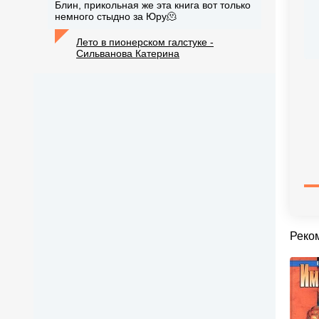
Блин, прикольная же эта книга вот только
немного стыдно за Юру🫠
Лето в пионерском галстуке -
Сильванова Катерина
Реко