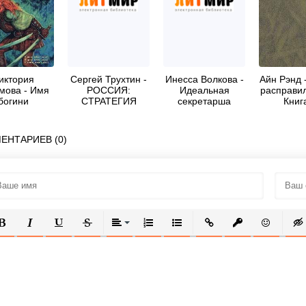
иктория
Сергей Трухтин -
Инесса Волкова -
Айн Рэнд 
мова - Имя
РОССИЯ:
Идеальная
расправил
богини
СТРАТЕГИЯ
секретарша
Книг
СИЛЫ
ЕНТАРИЕВ (0)
ОЛУЖИРНЫЙ
КУРСИВ
ПОДЧЕРКНУТЫЙ
ЗАЧЕРКНУТЫЙ
ВЫРАВНИВАНИЕ
НУМЕРОВАННЫЙ СПИСОК
МАРКИРОВАННЫЙ СПИСОК
ВСТАВИТЬ ССЫЛКУ
ВСТАВИТЬ ЗАЩ
ВСТАВИТЬ
ВСТ