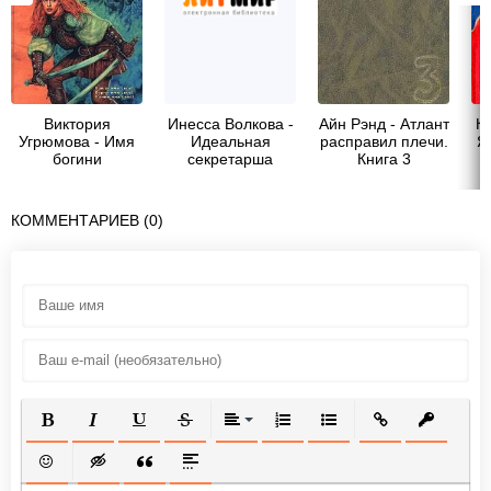
Виктория
Инесса Волкова -
Айн Рэнд - Атлант
К
Угрюмова - Имя
Идеальная
расправил плечи.
Я
богини
секретарша
Книга 3
КОММЕНТАРИЕВ (0)
ПОЛУЖИРНЫЙ
КУРСИВ
ПОДЧЕРКНУТЫЙ
ЗАЧЕРКНУТЫЙ
ВЫРАВНИВАНИЕ
НУМЕРОВАННЫЙ СПИСОК
МАРКИРОВАННЫЙ СП
ВСТАВИТЬ ССЫ
ВСТАВИТ
ВСТАВИТЬ СМАЙЛИК
ВСТАВКА СКРЫТОГО ТЕКСТА
ВСТАВКА ЦИТАТЫ
ВСТАВКА СПОЙЛЕРА