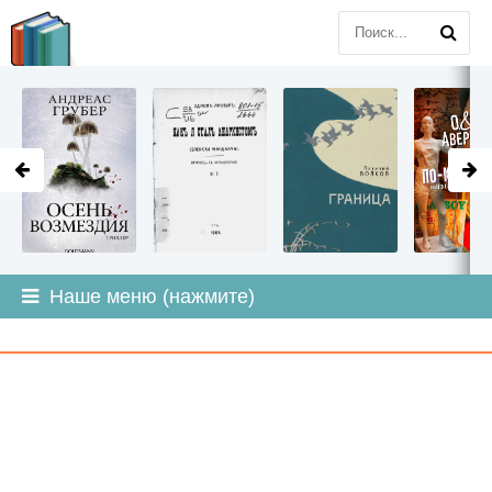
LITMIR
.ORG
Наше меню (нажмите)