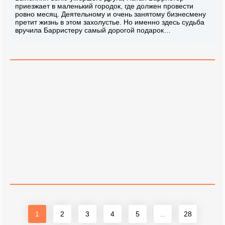
приезжает в маленький городок, где должен провести
ровно месяц. Деятельному и очень занятому бизнесмену
претит жизнь в этом захолустье. Но именно здесь судьба
вручила Барристеру самый дорогой подарок…
1
2
3
4
5
...
28