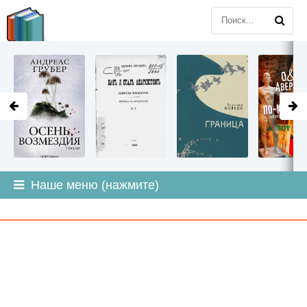
LITMIR
.ORG
Наше меню (нажмите)