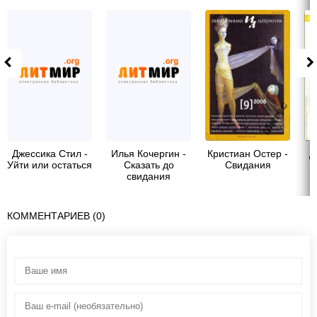
Джессика Стил -
Илья Кочергин -
Кристиан Остер -
Д
Уйти или остаться
Сказать до
Свидания
свидания
КОММЕНТАРИЕВ (0)