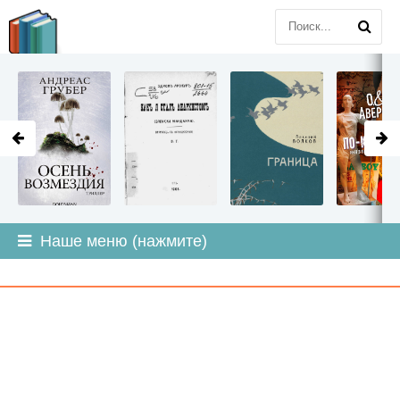
LITMIR
.ORG
Наше меню (нажмите)