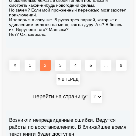
спокойненько лежать в своей теплой постельке и
смотреть какой‐нибудь новогодний фильм.
Но зачем? Если мой прожженный перекисью мозг захотел
приключений.
И теперь я в ловушке. В руках трех парней, которые с
удивлением пялятся на меня, как на дуру. А я? Я боюсь
их. Вдруг они того? Маньяки?
Нет? Ох, как жаль.
1
2
3
4
5
...
9
ВПЕРЕД
Перейти на страницу:
Возникли непредвиденные ошибки. Ведутся
работы по восстановлению. В ближайшее время
текст книги будет доступен