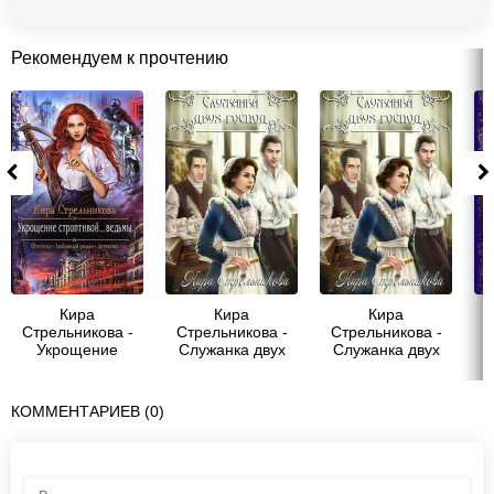
Рекомендуем к прочтению
Кира
Кира
Кира
Стрельникова -
Стрельникова -
Стрельникова -
С
Укрощение
Служанка двух
Служанка двух
строптивой...
господ
господ
ведьмы
КОММЕНТАРИЕВ (0)