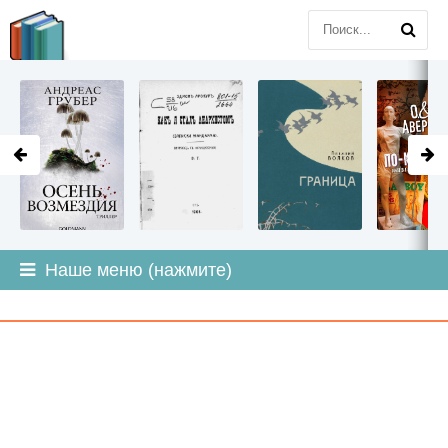
LITMIR
.ORG
Наше меню (нажмите)